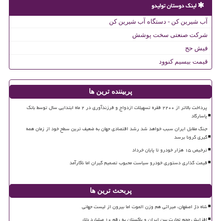
لینک دوستان تولیدو
آب شیرین کن - دستگاه آب شیرین کن
شرکت صنعتی سخت پوشش
فیش حج
قیمت بیسیم کنوود
پربیننده ترین ها
پرداخت بالاتر از ۲۲۰۰ فقره تسهیلات ازدواج و فرزندآوری در ۲ ماه ابتدایی سال توسط بانک
پاسارگاد
جنگ مقابل ایران سبب خواهد شد رشد اقتصادی جهان به ضعیف ترین سطح خود از زمان همه
گیری کرونا برسد
ترخیص ۱۵ هزار خودرو تا پایان خرداد
قیمت گذاری دستوری خودرو سیاست محبوب تصمیم گیران اما ناکارآمد
پربحث ترین ها
شاه دژ اصفهان، میراثی هم وزن الموت اما بیرون از لیست جهانی
افزایش حجم تجارت بین ایران و پاکستان به رقم ۱۰ میلیارد دلار