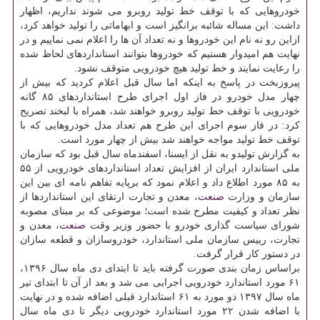
خودروهایی كه با توقف خط تولید روبرو می شوند نداریم، اظهار
داشت: این مساله شائبه برانگیز است و ابهاماتی را تولید خواهد كرد،
ازاین رو نه نام این خودروها و نه تعداد آن ها را اعلام نمی نماییم و در
نهایت هم امیدوار هستیم كه خودروها بتوانند استانداردهای لحاظ شده
را رعایت نمایند و خط تولید هیچ خودرویی متوقف نشود.
پیروزبخت در پاسخ به اینكه اما سال قبل اعلام كردید كه بیش از
چهار مدل خودرو در فاز اول اجرای طرح استانداردهای ۸۵ گانه
خودرویی با توقف خط تولید روبرو خواهند شد، همراه با لبخند تصریح
كرد: در فاز سوم اجرای این طرح هم تعداد مدل خودروهایی كه با
توقف خط تولید مواجه خواهند شد بیش از چهار مورد است.
به گزارش تولیدو به نقل از ایسنا، اسفندماه سال قبل بود كه سازمان
ملی استاندارد ایران از افزایش تعداد استانداردهای خودرویی از ۵۵
به ۸۵ مورد اطلاع داد و اعلام نمود كه برپایه تفاهم نامه ای بین این
سازمان و وزارت
صنعت
، معدن و تجارت ارتقای این استانداردها از
نظر تعداد و كیفیت مطرح شده است؛ موضوعی كه بر مبنای مصوبه
شورای سیاست گذاری خودرو با حضور وزیر وقت
صنعت
، معدن و
تجارت، رییس سازمان ملی استاندارد، خودروسازان و قطعه سازان
در دستور كار قرار گرفت.
براساس زمان بندی صورت گرفته باید تا ابتدای دی ماه سال ۱۳۹۶،
۶۱ مورد استاندارد خودرویی اجرایی می شد و بعد از آن تا ابتدای تیر
ماه سال ۱۳۹۷ دو مورد به ۶۱ استاندارد قبلی اضافه شده و در نهایت
با اضافه شدن ۲۲ مورد استاندارد خودرویی دیگر تا دی ماه سال