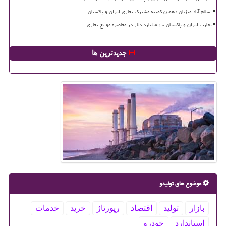
اسلام آباد میزبان دهمین کمیته مشترک تجاری ایران و پاکستان
تجارت ایران و پاکستان ۱۰ میلیارد دلار در محاصره موانع تجاری
جدیدترین ها
موضوع های تولیدو
بازار
تولید
اقتصاد
رپورتاژ
خرید
خدمات
استاندارد
خودرو