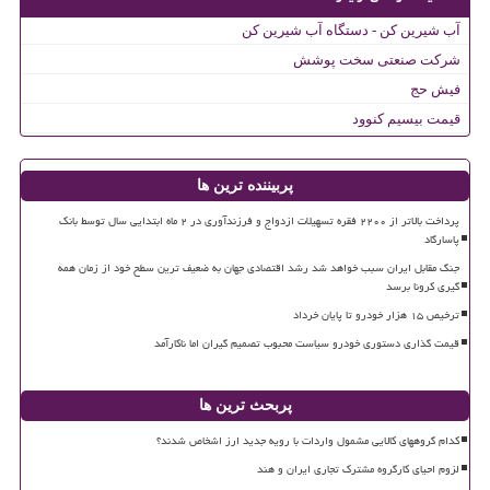
آب شیرین کن - دستگاه آب شیرین کن
شرکت صنعتی سخت پوشش
فیش حج
قیمت بیسیم کنوود
پربیننده ترین ها
پرداخت بالاتر از ۲۲۰۰ فقره تسهیلات ازدواج و فرزندآوری در ۲ ماه ابتدایی سال توسط بانک
پاسارگاد
جنگ مقابل ایران سبب خواهد شد رشد اقتصادی جهان به ضعیف ترین سطح خود از زمان همه
گیری کرونا برسد
ترخیص ۱۵ هزار خودرو تا پایان خرداد
قیمت گذاری دستوری خودرو سیاست محبوب تصمیم گیران اما ناکارآمد
پربحث ترین ها
کدام گروههای کالایی مشمول واردات با رویه جدید ارز اشخاص شدند؟
لزوم احیای کارگروه مشترک تجاری ایران و هند