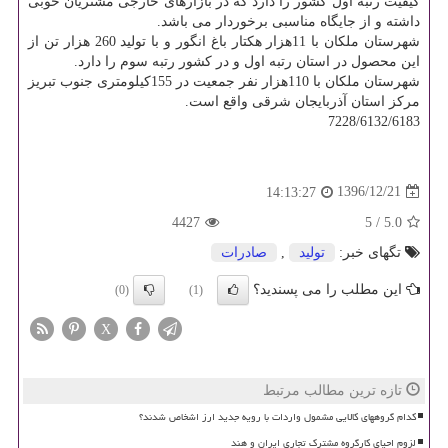
كیفیت رتبه اول كشور را دارد كه در بازارهای خارجی مشتریان خوبی
داشته و از جایگاه مناسبی برخوردار می باشد.
شهرستان ملكان با 11هزار هكتار باغ انگور و با تولید 260 هزار تن از
این محصول در استان رتبه اول و در كشور رتبه سوم را دارد.
شهرستان ملكان با 110هزار نفر جمعیت در 155كیلومتری جنوب تبریز
مركز استان آذربایجان شرقی واقع است.
7228/6132/6183
1396/12/21
14:13:27
4427
5
/
5.0
تگهای خبر:
تولید
,
صادرات
این مطلب را می پسندید؟
(0)
(1)
X
تازه ترین مطالب مرتبط
کدام گروههای کالایی مشمول واردات با رویه جدید ارز اشخاص شدند؟
لزوم احیای کارگروه مشترک تجاری ایران و هند