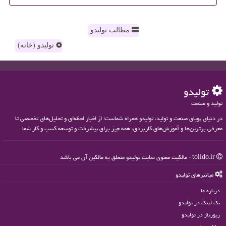
مطالب تولیدو
تولیدو (خانه)
تولیدو
تولید و صنعت
در دنیای پویای صنعت و تولید، تولیدو همراه شماست؛ از اخبار لحظه‌ای و تحلیل‌های تخصصی تا
معرفی برترین‌ها و آموزش‌های کاربردی، همه چیز برای پیشرفت و توسعه کسب و کار شما
tolido.ir - مالکیت معنوی سایت تولیدو متعلق به مالکین آن می باشد
میانبرهای تولیدو
درباره ما
بک لینک در تولیدو
رپورتاژ در تولیدو