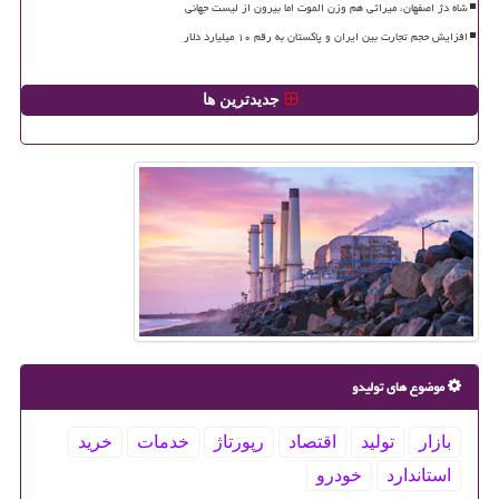
شاه دژ اصفهان، میراثی هم وزن الموت اما بیرون از لیست جهانی
افزایش حجم تجارت بین ایران و پاکستان به رقم ۱۰ میلیارد دلار
جدیدترین ها
موضوع های تولیدو
بازار
تولید
اقتصاد
رپورتاژ
خدمات
خرید
استاندارد
خودرو