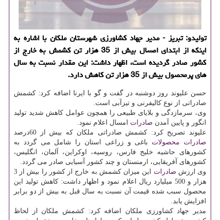
تولیدو: تبریز - مدیر جهاد كشاورزی شهرستان ملكان با اشاره به
اینكه از ابتدای امسال بیش از 35 هزار تن كشمش به خارج از
كشور صادر گردیده است، اظهار داشت: این مقدار نسبت به سال
های پرمحصول بیش از 35 هزار تن كاهش دارد.
حسن علیوند روز دوشنبه در گفت و گو با ایرنا اضافه كرد: كشمش
صادراتی از نوع كالیفرنی و تیزآبی است.
وی، سرمازدگی و بلایای طبیعی را همچون عوامل كاهش شدید تولید
انگور و پایین آمدن
صادرات
امسال اعلام نمود.
علیوند تصریح كرد: كشمش صادراتی ملكان كه بیش از 60درصد
صادرات
محصولات
باغی و زراعی استان را شامل می گردد به
كشورهای حاشیه خلیج فارس، روسیه، اوكراین، آلمان، انگلیس،
كشورهای آفریقایی، ارمنستان و چند كشور آسیایی صادر می گردد.
وی ارزش
صادرات
این میزان كشمش به خارج از كشور را بیش از 3
هزار و 500 میلیارد ریال اعلام نمود و اظهار داشت: كاهش تولید این
محصول سبب شده قیمت آن نسبت به سال قبل به بیش از دو برابر
افزایش یابد.
مدیر جهاد كشاورزی ملكان اضافه كرد: كشمش ملكان از لحاظ