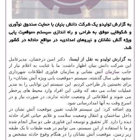
به گزارش تولیدو یک شرکت دانش بنیان با حمایت صندوق نوآوری
و شکوفایی موفق به طراحی و راه اندازی سیستم «موقعیت یابی
ویژه آتش نشانان و نیروهای امدادی» در مواقع حادثه در کشور
شد.
به گزارش تولیدو به نقل از ایسنا،
​​​ دکتر امین درخشان، مدیرعامل
این شرکت دانش بنیان اظهار داشت: ما با عنایت به اعلام نیاز از
جانب
سازمان
آتش نشانی و سازمان فناوری اطلاعات شهرداری
مشهد طی سال گذشته، سیستم «موقعیت یابی ویژه آتش نشانان» را
برای نخستین بار طراحی کردیم. این سیستم این توانایی را به مدیر
عملیات نجات می دهد که وقتی این افراد وارد محیط های پرخطر
می شوند و اطلاعاتی از وضعیت حادثه ندارند، در صورت نیاز و در
اسرع وقت به آنها امدادرسانی شود.
وی اضافه کرد: این سیستم قابلیت تعیین موقعیت آتش نشان در
داخل ساختمان و انتقال وضعیت سلامت و علایم حیاتی افراد حادثه
دیده را دارد. کار تحقیق و توسعه این فناوری طی دو سال انجام شده
و ما با استفاده از این سیستم، می توانیم در همه طبقات تا یک طبقه
زیر زمین، موقعیت آتش نشانان را در هنگام وقوع حادثه مشخص و