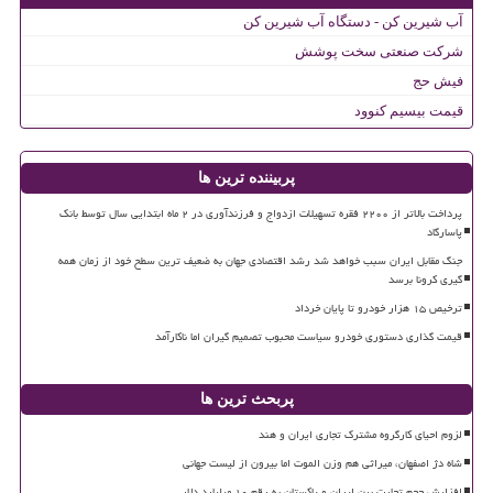
آب شیرین کن - دستگاه آب شیرین کن
شرکت صنعتی سخت پوشش
فیش حج
قیمت بیسیم کنوود
پربیننده ترین ها
پرداخت بالاتر از ۲۲۰۰ فقره تسهیلات ازدواج و فرزندآوری در ۲ ماه ابتدایی سال توسط بانک
پاسارگاد
جنگ مقابل ایران سبب خواهد شد رشد اقتصادی جهان به ضعیف ترین سطح خود از زمان همه
گیری کرونا برسد
ترخیص ۱۵ هزار خودرو تا پایان خرداد
قیمت گذاری دستوری خودرو سیاست محبوب تصمیم گیران اما ناکارآمد
پربحث ترین ها
لزوم احیای کارگروه مشترک تجاری ایران و هند
شاه دژ اصفهان، میراثی هم وزن الموت اما بیرون از لیست جهانی
افزایش حجم تجارت بین ایران و پاکستان به رقم ۱۰ میلیارد دلار