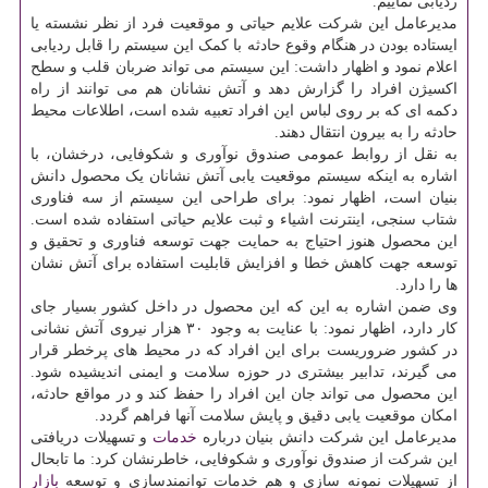
ردیابی نماییم.
مدیرعامل این شرکت علایم حیاتی و موقعیت فرد از نظر نشسته یا
ایستاده بودن در هنگام وقوع حادثه با کمک این سیستم را قابل ردیابی
اعلام نمود و اظهار داشت: این سیستم می تواند ضربان قلب و سطح
اکسیژن افراد را گزارش دهد و آتش نشانان هم می توانند از راه
دکمه ای که بر روی لباس این افراد تعبیه شده است، اطلاعات محیط
حادثه را به بیرون انتقال دهند.
به نقل از روابط عمومی صندوق نوآوری و شکوفایی، درخشان، با
اشاره به اینکه سیستم موقعیت یابی آتش نشانان یک محصول دانش
بنیان است، اظهار نمود: برای طراحی این سیستم از سه فناوری
شتاب سنجی، اینترنت اشیاء و ثبت علایم حیاتی استفاده شده است.
این محصول هنوز احتیاج به حمایت جهت توسعه فناوری و تحقیق و
توسعه جهت کاهش خطا و افزایش قابلیت استفاده برای آتش نشان
ها را دارد.
وی ضمن اشاره به این که این محصول در داخل کشور بسیار جای
کار دارد، اظهار نمود: با عنایت به وجود ۳۰ هزار نیروی آتش نشانی
در کشور ضروریست برای این افراد که در محیط های پرخطر قرار
می گیرند، تدابیر بیشتری در حوزه سلامت و ایمنی اندیشیده شود.
این محصول می تواند جان این افراد را حفظ کند و در مواقع حادثه،
امکان موقعیت یابی دقیق و پایش سلامت آنها فراهم گردد.
مدیرعامل این شرکت دانش بنیان درباره
خدمات
و تسهیلات دریافتی
این شرکت از صندوق نوآوری و شکوفایی، خاطرنشان کرد: ما تابحال
از تسهیلات نمونه سازی و هم خدمات توانمندسازی و توسعه
بازار