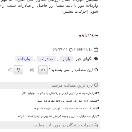
واردات موز با تأیید منشأ ارز حاصل از صادرات سیب از
شود. (جزئیات بیشتر)
منبع:
تولیدو
1399/11/13
23:37:02
تگهای خبر:
بازار
,
صادرات
,
واردات
این مطلب را می پسندید؟
(0)
(0)
تازه ترین مطالب مرتبط
افزایش حجم تجارت بین ایران و پاکستان به رقم ۱۰ میلیارد دلار
مصوبه ۸۵۶ شورای رقابت این جاده یک طرفه است
صادرات باید بسمت محصولات با ارزش افزوده بالا برود
بازار ۵۰ میلیارد دلاری روسیه فرصتی که چین و ترکیه تصاحب کردند
نظرات بینندگان در مورد این مطلب