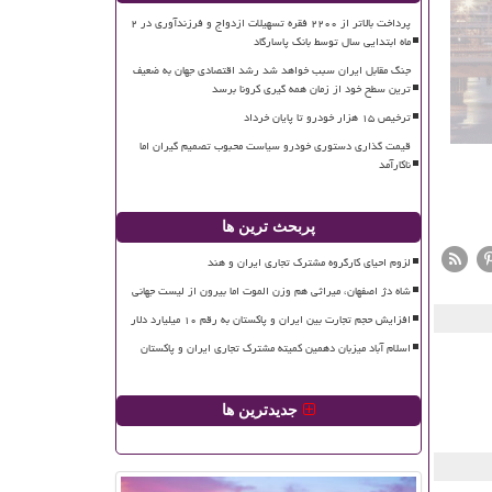
پرداخت بالاتر از ۲۲۰۰ فقره تسهیلات ازدواج و فرزندآوری در ۲
ماه ابتدایی سال توسط بانک پاسارگاد
جنگ مقابل ایران سبب خواهد شد رشد اقتصادی جهان به ضعیف
ترین سطح خود از زمان همه گیری کرونا برسد
ترخیص ۱۵ هزار خودرو تا پایان خرداد
قیمت گذاری دستوری خودرو سیاست محبوب تصمیم گیران اما
ناکارآمد
پربحث ترین ها
لزوم احیای کارگروه مشترک تجاری ایران و هند
شاه دژ اصفهان، میراثی هم وزن الموت اما بیرون از لیست جهانی
افزایش حجم تجارت بین ایران و پاکستان به رقم ۱۰ میلیارد دلار
اسلام آباد میزبان دهمین کمیته مشترک تجاری ایران و پاکستان
جدیدترین ها