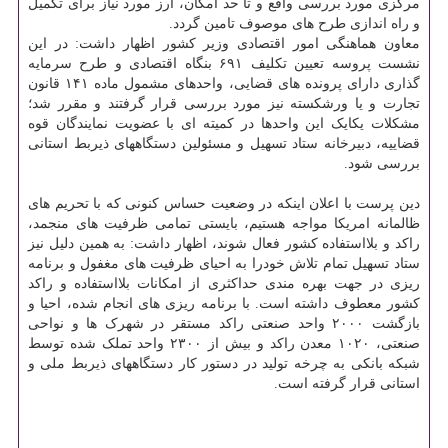
مرکزی مورد بررسی واقع و تا حد امکان، ارز مورد نیاز برای تکمیل
و راه اندازی طرح های موصوف تامین گردد.
معاون هماهنگی امور اقتصادی وزیر کشور اظهار داشت: در این
نشست پروسه تعیین تکلیف ۶۹۱ بنگاه اقتصادی و طرح سرمایه
گذاری دارای پرونده های قضایی، واحدهای مشمول ماده ۱۴۱ قانون
تجارت و یا ورشکسته نیز مورد بررسی قرار گرفتند و مقرر شد؛
مشکلات یکایک این واحدها در کمیته ای با عضویت نمایندگان قوه
قضاییه، دبیرخانه ستاد تسهیل و مسئولین دستگاههای ذیربط استانی
بررسی شود.
دین پرست با اعلان اینکه در وضعیت حساس کنونی که با تحریم های
ظالمانه امریکا مواجه هستیم، بایستی تمامی ظرفیت های منجمد،
راکد و بلااستفاده کشور فعال شوند، اظهار داشت: به همین دلیل نیز
ستاد تسهیل تمام تلاش خودرا به احیای ظرفیت های مغفول و برنامه
ریزی در جهت بهره مندی حداکثری از امکانات بلااستفاده و راکد
کشور معطوف داشته است. با برنامه ریزی های انجام شده، احیا و
بازگشت ۲۰۰۰ واحد صنعتی راکد مستقر در شهرک ها و نواحی
صنعتی، ۱۰۲۰ معدن راکد و بیش از ۲۳۰۰ واحد تملک شده توسط
شبکه بانکی به چرخه تولید در دستور کار دستگاههای ذیربط ملی و
استانی قرار گرفته است.