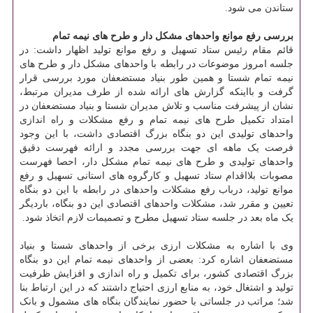
ستاندن می شود.
بررسی رفع موانع واحدهای مشکل دار و طرح های نیمه تمام
قائم مقام رئیس ستاد تسهیل و رفع موانع تولید اظهار داشت: در
جلسه امروز موضوعات در رابطه با واحدهای مشکل دار و طرح های
نیمه تمام شستا و همین طور بنیاد مستضعفان مورد بررسی قرار
گرفت و بااینکه گزارش های ارائه شده از طرف مدیران مرتبط،
نشان از پیشرفت مناسب و تلاش مدیران شستا و بنیاد مستضعفان در
امتداد تکمیل طرح های نیمه تمام و رفع مشکلات و راه اندازی
واحدهای تولیدی این دو بنگاه بزرگ اقتصادی داشت، با این وجود
فرصت یک ماهه ای جهت بررسی مجدد و ارائه فهرست دقیق
واحدهای تولیدی و طرح های نیمه تمام مشکل دار، احصا فهرست
مصوبات بلااقدام ستاد تسهیل و کارگروه های استانی تسهیل و رفع
موانع تولید، درباب رفع مشکلات واحدهای در رابطه با این دو بنگاه
تعیین و مقرر شد، مشکلات واحدهای اقتصادی این دو بنگاه، باردیگر
یک ماه بعد در جلسه ستاد تسهیل مطرح و تصمیمات لازم اتخاذ شود.
وی با اشاره به مشکلات ارزی برخی از واحدهای شستا و بنیاد
مستضعفان اشاره کرد: بعضی از واحدهای نیمه تمام این دو بنگاه
بزرگ اقتصادی کشور، برای تکمیل و راه اندازی و افزایش ظرفیت
تولید و اشتغال خود، به منابع ارزی احتیاج داشتند که در این ارتباط بنا
شد؛ مراتب در جلساتی با حضور نمایندگان بنگاه های مشمول و بانک