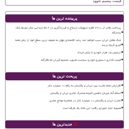
قیمت بیسیم کنوود
پربیننده ترین ها
پرداخت بالاتر از ۲۲۰۰ فقره تسهیلات ازدواج و فرزندآوری در ۲ ماه ابتدایی سال توسط بانک
پاسارگاد
جنگ مقابل ایران سبب خواهد شد رشد اقتصادی جهان به ضعیف ترین سطح خود از زمان همه
گیری کرونا برسد
ترخیص ۱۵ هزار خودرو تا پایان خرداد
قیمت گذاری دستوری خودرو سیاست محبوب تصمیم گیران اما ناکارآمد
پربحث ترین ها
افزایش حجم تجارت بین ایران و پاکستان به رقم ۱۰ میلیارد دلار
اسلام آباد میزبان دهمین کمیته مشترک تجاری ایران و پاکستان
تجارت ایران و پاکستان ۱۰ میلیارد دلار در محاصره موانع تجاری
مصوبه ۸۵۶ شورای رقابت این جاده یک طرفه است
جدیدترین ها