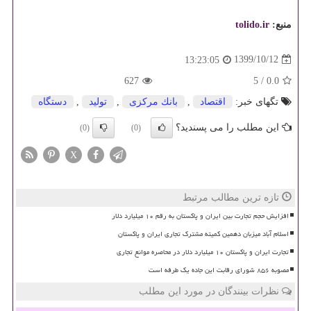
منبع:
tolido.ir
1399/10/12
13:23:05
627
5
/
0.0
تگهای خبر:
اقتصاد
,
بانك مركزی
,
تولید
,
دستگاه
این مطلب را می پسندید؟
(0)
(0)
X
تازه ترین مطالب مرتبط
افزایش حجم تجارت بین ایران و پاکستان به رقم ۱۰ میلیارد دلار
اسلام آباد میزبان دهمین کمیته مشترک تجاری ایران و پاکستان
تجارت ایران و پاکستان ۱۰ میلیارد دلار در محاصره موانع تجاری
مصوبه ۸۵۶ شورای رقابت این جاده یک طرفه است
نظرات بینندگان در مورد این مطلب