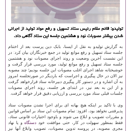
تولیدو: قائم مقام رئیس ستاد تسهیل و رفع مواد تولید از اجرائی
شدن بیشتر مصوبات نود و هشتمین جلسه این ستاد آگاهی داد.
به گزارش تولیدو به نقل از ایسنا، بابک دین پرست بعد از اختتام
جلسه ستاد تسهیل و رفع موانع تولید در جمع خبرنگاران بیان کرد: در
این نشست آخرین وضعیت و روند اجرای مصوبات نود و هشتمین
جلسه ستاد تسهیل و رفع موانع تولید، مورد بررسی قرار گرفت و
خوشبختانه شاهد اجرای اغلب مصوبات این جلسه بودیم؛ چند مصوبه
نیز الان در حال پیگیری و اجراست که باردیگر در صورتجلسه امروز
به آن اشاره و در دستور کار پیگیری دبیرخانه ستاد قرارخواهد گرفت
و از این به بعد نیز، در ابتدای هر جلسه، روند اجرای مصوبات
جلسات قبلی ستاد مورد بررسی و ارزیابی دقیق قرار خواهد گرفت.
وی با تاکید بر اینکه هیچ بهانه ای برای اجرا نشدن مصوبات ستاد
پذیرفتنی نخواهد بود، افزود: تمام مصوبات این ستاد بر اساس قوانین
و مقررات تصویب و ابلاغ می شوند و باوجود اختیارات قانونی ستاد،
فقط بمنظور سهولت در کار، حتی موافقت خود
دستگاه
و یا نهاد
مجری مصوبه، در پروسه تدوین مصوبات، تصویب وابلاغ آنها نیز