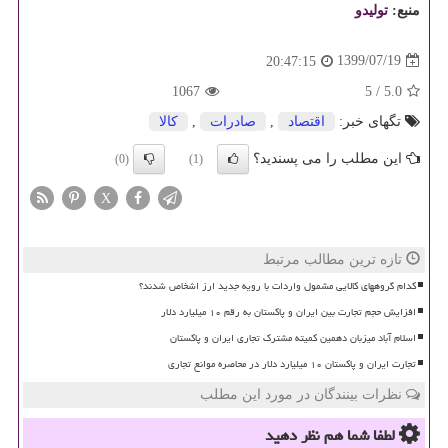
منبع:
تولیدو
1399/07/19
20:47:15
1067
5
/
5.0
تگهای خبر:
اقتصاد
,
صادرات
,
كالا
این مطلب را می پسندید؟
(0)
(1)
X
تازه ترین مطالب مرتبط
کدام گروههای کالایی مشمول واردات با رویه جدید ارز اشخاص شدند؟
افزایش حجم تجارت بین ایران و پاکستان به رقم ۱۰ میلیارد دلار
اسلام آباد میزبان دهمین کمیته مشترک تجاری ایران و پاکستان
تجارت ایران و پاکستان ۱۰ میلیارد دلار در محاصره موانع تجاری
نظرات بینندگان در مورد این مطلب
لطفا شما هم
نظر دهید