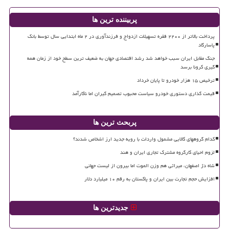
پربیننده ترین ها
پرداخت بالاتر از ۲۲۰۰ فقره تسهیلات ازدواج و فرزندآوری در ۲ ماه ابتدایی سال توسط بانک
پاسارگاد
جنگ مقابل ایران سبب خواهد شد رشد اقتصادی جهان به ضعیف ترین سطح خود از زمان همه
گیری کرونا برسد
ترخیص ۱۵ هزار خودرو تا پایان خرداد
قیمت گذاری دستوری خودرو سیاست محبوب تصمیم گیران اما ناکارآمد
پربحث ترین ها
کدام گروههای کالایی مشمول واردات با رویه جدید ارز اشخاص شدند؟
لزوم احیای کارگروه مشترک تجاری ایران و هند
شاه دژ اصفهان، میراثی هم وزن الموت اما بیرون از لیست جهانی
افزایش حجم تجارت بین ایران و پاکستان به رقم ۱۰ میلیارد دلار
جدیدترین ها