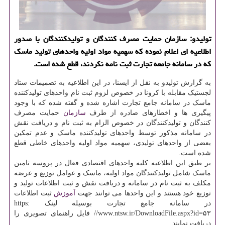
تولیدو: سازمان حمایت مصرف كنندگان و تولیدكنندگان با صدور
اطلاعیه ای اعلام نموده كه سهمیه مواد اولیه واحدهای تولید ماسك
كه در سامانه جامعه تجارت ثبت نامه نكردند، قطع شده است.
به گزارش تولیدو به نقل از ایسنا، در این اطلاعیه به تصمیمات ستاد
لجستیک مقابله با کرونا در خصوص لزوم ثبت نام واحدهای تولیدکننده
ماسک در سامانه جامع تجارت اشاره شده و گفته شده که با وجود
پیگیری ها و اخطارهای صادره از طرف
سازمان
حمایت مصرف
کنندگان و تولیدکنندگان در خصوص الزام به ثبت نام و دریافت نقش
در سامانه مذکور توسط واحدهای تولیدکننده ماسک و عدم تمکین
بعضی از واحدهای تولیدی، سهمیه مواد اولیه واحدهای خاطی قطع
شده است.
بر طبق این اطلاعیه کلیه واحدهای اقتصادی فعال در پروسه تامین
ماسک شامل تولیدکنندگان مواد اولیه، ماسک و عوامل توزیع و عرضه
مکلف به ثبت نام در سامانه و دریافت نقش و ثبت اطلاعات تولید و
توزیع خود هستند و این واحدها می توانند جهت
آموزش
ثبت اطلاعات
در سامانه جامع تجارت بوسیله لینک https:
//www.ntsw.ir/DownloadFile.aspx?id=۵۳ فایل راهنمای تصویری را
دریافت نمایند.