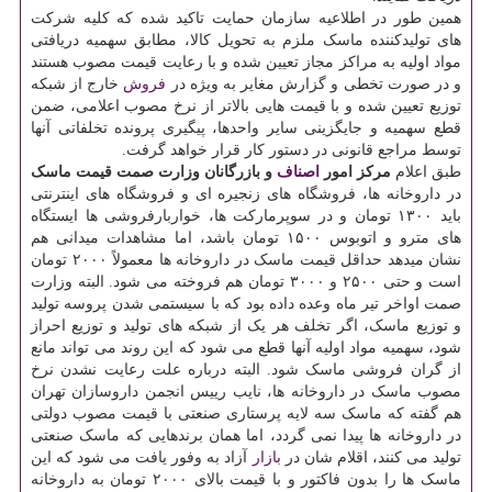
همین طور در اطلاعیه سازمان حمایت تاکید شده که کلیه شرکت
های تولیدکننده ماسک ملزم به تحویل کالا، مطابق سهمیه دریافتی
مواد اولیه به مراکز مجاز تعیین شده و با رعایت قیمت مصوب هستند
و در صورت تخطی و گزارش مغایر به ویژه در
فروش
خارج از شبکه
توزیع تعیین شده و با قیمت هایی بالاتر از نرخ مصوب اعلامی، ضمن
قطع سهمیه و جایگزینی سایر واحدها، پیگیری پرونده تخلفاتی آنها
توسط مراجع قانونی در دستور کار قرار خواهد گرفت.
طبق اعلام
مرکز امور
اصناف
و بازرگانان وزارت صمت قیمت ماسک
در داروخانه ها، فروشگاه های زنجیره ای و فروشگاه های اینترنتی
باید ۱۳۰۰ تومان و در سوپرمارکت ها، خواربارفروشی ها ایستگاه
های مترو و اتوبوس ۱۵۰۰ تومان باشد، اما مشاهدات میدانی هم
نشان میدهد حداقل قیمت ماسک در داروخانه ها معمولاً ۲۰۰۰ تومان
است و حتی ۲۵۰۰ و ۳۰۰۰ تومان هم فروخته می شود. البته وزارت
صمت اواخر تیر ماه وعده داده بود که با سیستمی شدن پروسه تولید
و توزیع ماسک، اگر تخلف هر یک از شبکه های تولید و توزیع احراز
شود، سهمیه مواد اولیه آنها قطع می شود که این روند می تواند مانع
از گران فروشی ماسک شود. البته درباره علت رعایت نشدن نرخ
مصوب ماسک در داروخانه ها، نایب رییس انجمن داروسازان تهران
هم گفته که ماسک سه لایه پرستاری صنعتی با قیمت مصوب دولتی
در داروخانه ها پیدا نمی گردد، اما همان برندهایی که ماسک صنعتی
تولید می کنند، اقلام شان در
بازار
آزاد به وفور یافت می شود که این
ماسک ها را بدون فاکتور و با قیمت بالای ۲۰۰۰ تومان به داروخانه