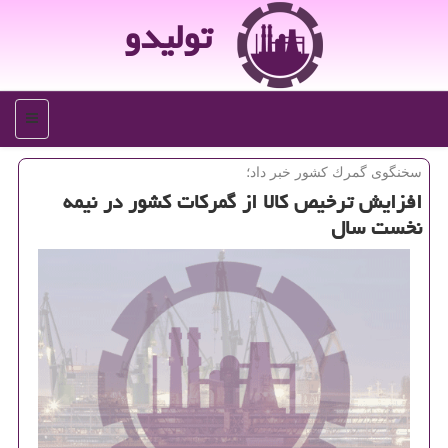
تولیدو
منو
سخنگوی گمرك كشور خبر داد؛
افزایش ترخیص كالا از گمركات كشور در نیمه
نخست سال