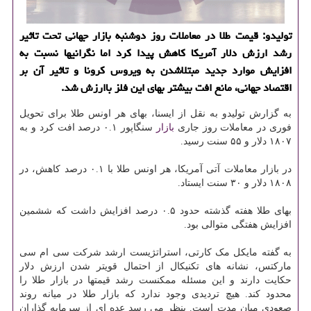
تولیدو: قیمت طلا در معاملات روز دوشنبه بازار جهانی تحت تاثیر
رشد ارزش دلار آمریكا كاهش پیدا كرد اما نگرانیها نسبت به
افزایش موارد جدید مبتلاشدن به ویروس كرونا و تاثیر آن بر
اقتصاد جهانی، مانع افت بیشتر بهای این فلز باارزش شد.
به گزارش تولیدو به نقل از ایسنا، بهای هر اونس طلا برای تحویل
فوری در معاملات روز جاری
بازار
سنگاپور ۰.۱ درصد افت کرد و به
۱۸۰۷ دلار و ۵۵ سنت رسید.
در بازار معاملات آتی آمریکا، هر اونس طلا با ۰.۱ درصد کاهش، در
۱۸۰۸ دلار و ۳۰ سنت ایستاد.
بهای طلا هفته گذشته حدود ۰.۵ درصد افزایش داشت که ششمین
افزایش هفتگی متوالی بود.
به گفته مایکل مک کارتی، استراتژیست ارشد شرکت سی ام سی
مارکتس، نشانه های تکنیکال از احتمال قویتر شدن ارزش دلار
حکایت دارند و این مسئله ممکنست رشد قیمتها در بازار طلا را
محدود کند. هیچ تردیدی وجود ندارد که بازار طلا در میانه روند
صعودی میان مدت است. بنظر می رسد عده ای از سرمایه گذاران