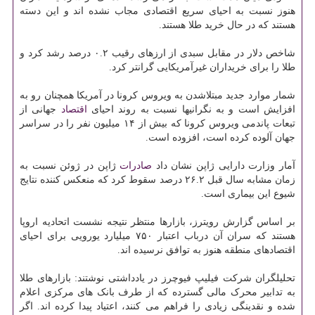
هنوز نسبت به احیای سریع اقتصادی مجاب نشده اند و این دسته
هستند که در حال خرید طلا هستند.
شاخص دلار در مقابل سبدی از ارزهای رقیب ۰.۲ درصد رشد کرد و
طلا را برای خریداران غیرآمریکایی گرانتر کرد.
شمار موارد جدید مبتلاشدن به ویروس کرونا در آمریکا همچنان رو به
افزایش است و به نگرانیها نسبت به روند احیای
اقتصاد
جهانی از
تبعات پاندمی ویروس کرونا که بیش از ۱۴ میلیون نفر را در سراسر
جهان آلوده کرده است، افزوده است.
آمار وزارت دارایی ژاپن نشان داد
صادرات
ژاپن در ژوئن نسبت به
زمان مشابه سال قبل ۲۶.۲ درصد سقوط کرد که منعکس کننده نتایج
شیوع این بیماری است.
بر اساس گزارش رویترز، بازارها منتظر نتیجه نشست اتحادیه اروپا
هستند که سران آن درباب اعتبار ۷۵۰ میلیارد یورویی برای احیای
اقتصادهای منطقه هنوز به توافق نرسیده اند.
تحلیلگران شرکت فیلیپ فیوچرز در یادداشتی نوشتند: بازارهای طلا
به تدابیر محرک مالی گسترده که از طرف بانک های مرکزی اعلام
شده و نقدینگی زیادی را فراهم می کنند، اعتیاد پیدا کرده اند. اگر