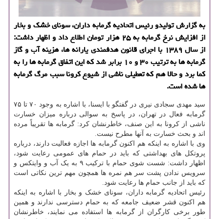
به گزارش تولیدو رئیس اتحادیه گرمابه داران، سونای خشك و بخار
از افزایش نرخ گرمابه به ۲۵ هزار تومان اطلاع داد و اظهار داشت:
از سال ۱۳۸۹ با اجرای قانون هدفمندی یارانه ها، هزینه آب و گاز
گرمابه ها به ترتیب ۳۰ و ۱۰ برابر شد كه این اتفاق گرمابه ها را به
كما برد و حالا هم كه تعطیلی ناشی از شیوع كرونا سبب مرگ گرمابه
ها شده است.
سید مهدی سجادی نیری در گفتگو با ایسنا، با اشاره به وجود ۷۰ تا ۷۵
گرمابه فعال در تهران، در پاسخ به سوالی درباره میزان خسارت
ناشی از کرونا به این صنف، خاطرنشان کرد: گرمابه ها تقریباً مرده
اند و بحث خسارت به آنها مطرح نیست.
وی با اشاره به اینکه هم اکنون گرمابه ها اجازه فعالیت دارند، درباره
پروتکل های بهداشتی که باید در حمام های عمومی رعایت شود،
اظهار داشت: شست شوی حمام با ترکیب ۹ به یک آب و وایتکس و
سرویس ندادن پشت سر هم نمره ها همچون مهم ترین نکاتی است
که باید از جانب حمام ها رعایت شود.
رئیس اتحادیه گرمابه داران، سونای خشک و بخار با اشاره به اینکه
هم اکنون قشر ضعیف جامعه که به حمام دسترسی ندارند و همین
طور برخی کارگران از گرمابه ها استفاده می نمایند، خاطرنشان