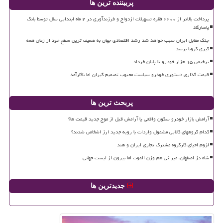
پربیننده ترین ها
پرداخت بالاتر از ۲۲۰۰ فقره تسهیلات ازدواج و فرزندآوری در ۲ ماه ابتدایی سال توسط بانک
پاسارگاد
جنگ مقابل ایران سبب خواهد شد رشد اقتصادی جهان به ضعیف ترین سطح خود از زمان همه
گیری کرونا برسد
ترخیص ۱۵ هزار خودرو تا پایان خرداد
قیمت گذاری دستوری خودرو سیاست محبوب تصمیم گیران اما ناکارآمد
پربحث ترین ها
آرامش بازار خودرو سکون واقعی یا آرامش قبل از موج جدید قیمت ها؟
کدام گروههای کالایی مشمول واردات با رویه جدید ارز اشخاص شدند؟
لزوم احیای کارگروه مشترک تجاری ایران و هند
شاه دژ اصفهان، میراثی هم وزن الموت اما بیرون از لیست جهانی
جدیدترین ها