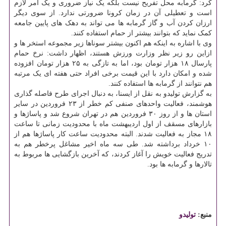
کرد: گرمابه محل تفریح نیست بلکه یک نیاز ضروری و یک امر لازم
است و تعطیلی آن در زمان کرونا ضرورتی ندارد. از سوی دیگر
ارزان کردن آب و گاز گرمابه ها می تواند به دهک های پایین جامعه
کمک نماید که بتوانند بیشتر از حمام استفاده کنند.
وی با اشاره به اینکه هم اکنون بیشتر سوناها زیر مجموعه استخر ها و
ازاین رو زیر نظر وزارت ورزش هستند، اظهار داشت: نرخ حمام
پارسال ۱۸ هزار تومان بود، اما به تازگی به ۲۵ هزار تومان افزوده
شده و امکان دارد با این قیمت برخی افراد حتی هفته ای یک مرتبه
هم نتوانند از گرمابه ها استفاده کنند.
به گزارش تولیدو به نقل از ایسنا، به دنبال اجرای طرح فاصله گذاری
هوشمند، فعالیت واحدهای صنفی کم خطر از ۲۳ فروردین در سایر
استان ها و از روز ۳۰ فروردین هم در تهران شروع شد و پاساژها و
بازارهای مسقف از اول اردیبهشت ماه با محدودیت زمانی تا ساعت
۱۸ مجاز به فعالیت شدند. البته محدودیت ساعت کار پاساژها هم از
۱۰ خرداد برداشته شد. طی سه ماه اخیر مشاغل پرخطر هم به
تدریج فعالیت خویش را آغاز کردند، که آخرین بازگشایی ها مربوط به
تالارها و گرمابه ها بود.
منبع:
تولیدو