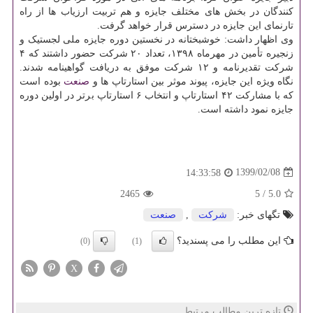
کنندگان در بخش های مختلف جایزه و هم تربیت ارزیاب ها از راه
تارنمای این جایزه در دسترس قرار خواهد گرفت.
وی اظهار داشت: خوشبختانه در نخستین دوره جایزه ملی لجستیک و
زنجیره تأمین در مهرماه ۱۳۹۸، تعداد ۲۰ شرکت حضور داشتند که ۴
شرکت تقدیرنامه و ۱۲ شرکت موفق به دریافت گواهینامه شدند.
نگاه ویژه این جایزه، پیوند موثر بین استارتاپ ها و
صنعت
بوده است
که با مشارکت ۴۲ استارتاپ و انتخاب ۶ استارتاپ برتر در اولین دوره
جایزه نمود داشته است.
1399/02/08
14:33:58
2465
5
/
5.0
تگهای خبر:
شركت
,
صنعت
این مطلب را می پسندید؟
(0)
(1)
X
تازه ترین مطالب مرتبط