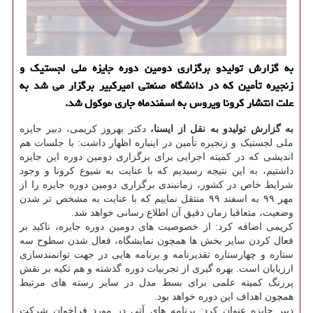
به گزارش تولیدو برگزاری دومین دوره جایزه ملی لجستیك و
زنجیره تأمین كه در دانشگاه صنعتی امیركبیر برگزار می شد به
علت انتشار كرونا ویروس به اسفندماه جاری موكول شد.
به گزارش تولیدو به نقل از ایسنا،
دکتر بهروز کریمی، دبیر جایزه
ملی لجستیک و زنجیره تأمین در اینباره اظهار داشت: با جلسات هم
اندیشی که در کمیته اجرایی برای برگزاری دومین دوره این جایزه
داشتیم، به این نتیجه رسیدیم که با عنایت به شیوع کرونا و وجود
شرایط خاص در کشور، زمانبندی برگزاری دومین دوره جایزه را از
مهر ۹۹ به اسفند ۹۹ منتقل نماییم که با عنایت به مشخص تر شدن
وضعیت، متعاقبا زمان دقیق آن اطلاع رسانی خواهد شد.
کریمی اضافه کرد: از خصوصیت های دومین دوره جایزه، تاکید بر
فعال کردن سایر بخش ها همچون نمایشگاه، فعال شدن سطوح سه
ستاره و چهارستاره تقدیرنامه و برنامه هایی در جهت توانمندسازی
ارزیابان است. بهره گیری از تجربیات دوره گذشته و هم تکیه بر نقش
پررنگ کمیته علمی برای بسط مدل در سایر رسته های مرتبط
همچون اهداف این دوره خواهد بود.
دبیر جایزه عنوان کرد: برنامه های آتی در مورد فراخوان شرکت