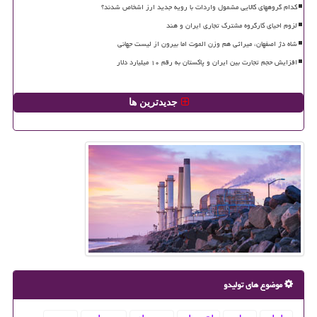
کدام گروههای کالایی مشمول واردات با رویه جدید ارز اشخاص شدند؟
لزوم احیای کارگروه مشترک تجاری ایران و هند
شاه دژ اصفهان، میراثی هم وزن الموت اما بیرون از لیست جهانی
افزایش حجم تجارت بین ایران و پاکستان به رقم ۱۰ میلیارد دلار
جدیدترین ها
موضوع های تولیدو