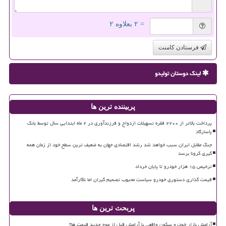
= ۲ بعلاوه ۲
فرستادن کامنت
لینک دوستان تولیدو
پربیننده ترین ها
پرداخت بالاتر از ۲۲۰۰ فقره تسهیلات ازدواج و فرزندآوری در ۲ ماه ابتدایی سال توسط بانک
پاسارگاد
جنگ مقابل ایران سبب خواهد شد رشد اقتصادی جهان به ضعیف ترین سطح خود از زمان همه
گیری کرونا برسد
ترخیص ۱۵ هزار خودرو تا پایان خرداد
قیمت گذاری دستوری خودرو سیاست محبوب تصمیم گیران اما ناکارآمد
پربحث ترین ها
آرامش بازار خودرو سکون واقعی یا آرامش قبل از موج جدید قیمت ها؟