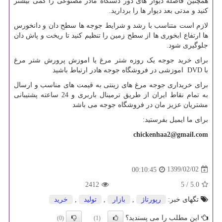
همچنین فاصله دیوار های دور دستگاه مادر مصنوعی را کمی بیشتر
کنید و مدتی بعد دیوار ها را بردارید.
لازم است متناسب با رشد و شرایط جوجه ها سطح دان و دانخورس
ها ارتفاع ابخوری ها از سطح زمین را تنظیم کنید تا ریخت و پاش دان
جلوگیری شود.
برای خرید جوجه یک روزه شتر مرغ یا اموزش پرورش شتر مرغ
با
DVD
اموزشی در
فروشگاه جوجه هادر ارتباط باشید
برای خریداری جوجه مرغ های زینتی به قیمت های مناسب و ارسال
به تمام نقاط ایران از طریق ترمینال باربری و 24 ساعته پشتیبانی
مشتریان عزیز مان در فروشگاه جوجه می باشد
برای ما ایمیل بفرستید:
chickenhaa2@gmail.com
1399/02/02
00:10:45
2412
5
/
5.0
تگهای خبر:
رپورتاژ
,
بازار
,
تولید
,
خرید
این مطلب را می پسندید؟
(0)
(1)