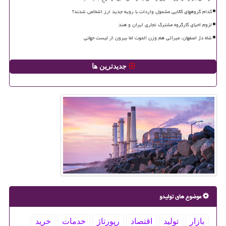
کدام گروههای کالایی مشمول واردات با رویه جدید ارز اشخاص شدند؟
لزوم احیای کارگروه مشترک تجاری ایران و هند
شاه دژ اصفهان، میراثی هم وزن الموت اما بیرون از لیست جهانی
جدیدترین ها
موضوع های تولیدو
بازار
تولید
اقتصاد
رپورتاژ
خدمات
خرید