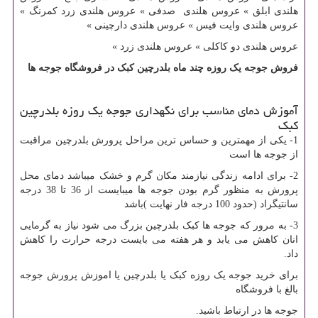
هلندی ابلق » عروس هلندی صدفی » عروس هلندی زرد کمرنگ »
عروس هلندی وایت فیس » عروس هلندی دارچینی »
عروس هلندی دو کاکلی » عروس هلندی زرد »
فروش جوجه یک روزه چند ماه بلدرچین کبک در فروشگاه جوجه ها
آموزش دمای مناسب برای نگهداری جوجه یک روزه بلدرچین
کبک
1- یکی از مهمترین و حساس ترین مراحل پرورش بلدرچین مراقبت
از جوجه ها است
2- برای ادامه زندگی نیازمند مکان گرم و خشک میباشد دمای محل
پرورش به منظور گرم بودن جوجه ها میبایست از 36 تا 38 درجه
سانتیگراد (حدود 100 درجه فار نهایت )باشد
3- به مرور که جوجه ها کبک بلدرچین بزرگ می شود نیاز به گرمایی
انان کاهش می یابد و هر هفته می بایست درجه حرارت را کاهش
داد.
برای خرید جوجه یک روزه کبک یا بلدرچین یا اموزش پرورش جوجه
بالغ با فروشگاه
جوجه ها در ارتباط باشید.