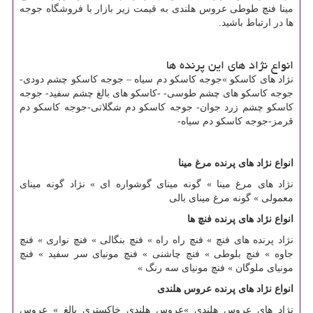
مینا فنچ طوطی عروس هلندی به قیمت زیر بازار با فروشگاه جوجه
ها در ارتباط باشید.
انواع نژاد های این پرنده ها
نژاد های کاسکو »جوجه کاسکو دم سیاه – جوجه کاسکو چشم دودی-
جوجه کاسکو های چشم طوسی- -کاسکو های بالغ چشم سفید- جوجه
کاسکو چشم زرد جوان- جوجه کاسکو دم شگلاتی-جوجه کاسکو دم
قرمز-جوجه کاسکو دم سیاه-
انواع نژاد های پرنده مرغ مینا
نژاد های مرغ مینا » گونه مینای گوشواره ای » نژاد گونه مینای
معمولی » گونه مرغ مینای بالی
انواع نژاد های پرنده فنچ ها
نژاد پرنده های فنچ » فنچ راه راه » فنچ بنگالی » فنچ نواری » فنچ
جاوه » فنچ بلوطی » فنچ چاشنی » فنچ مونیای سر سفید » فنچ
مونیای ملوگان » فنچ مونیای سه رنگ »
انواع نژاد های پرنده عروس هلندی
نژاد های عروس هلندی »عروس هلندی خاکستری بالغ » عروس