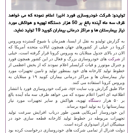
تولیدو: شركت خودروسازی فورد اخیرا اعلام نموده كه می خواهد
ظرف سه ماه آینده بالغ بر 50 هزار دستگاه تهویه و هواكش مورد
نیاز بیمارستان ها و مراكز درمانی بیماران كوبید 19 تولید نماید.
به گزارش تولیدو به نقل از ایسنا، همزمان با شیوع گسترده ویروس
كرونا در خیلی از كشورهای جهان همچون ایالات متحده آمریكا كه
الان در بالای جدول مبتلایان به ویروس كرونا قرار گرفته است، خیلی
از
شركت
های خودروسازی بزرگ و فعال در این كشور همچون فورد
و جنرال موتورز و فیات كرایسلر اعلام نمودند كه از بخش اعظمی از
خطوط تولید كارخانه های خود بمنظور تولید و تامین تجهیزات مورد
نیاز بیمارستان ها و مراكز درمانی بیماران كوبید ۱۹ و مبتلایان به
ویروس كرونا استفاده می كنند.
حالا طبق گزارش وب سایت npr، شركت خودروسازی فورد با انتشار
اطلاعیه ای اخیرا اعلام نموده كه می خواهد ظرف سه ماه آینده بالغ
بر ۵۰ هزار
دستگاه
تهویه، هواكش و سایر تجهیزات مورد نیاز
بیمارستانها را به تولید انبوه برساند.
این خودروساز آمریكایی همین طور درباب افزایش سرعت تولید
تجهیزات مربوطه در خطوط تولید كارخانه قطعه سازی خود در
میشیگان ابراز امیدواری كرده است.
دولت فدرال از تمامی شركت های خودروسازی درخواست كرده بود