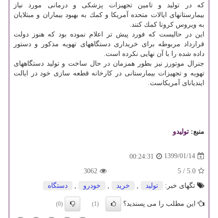
كه در تولید و تامین تجهیزات پزشكی و درمانی مورد نیاز
بیمارستانهای ایالات متحده آمریكا و كمك به بهبود بیماران و مبتلایان
به ویروس كرونا كمك كنند.
این در حالیست كه فورد پیش تر اعلام نموده بود كه هنوز دولت
قرارداد مربوطه برای خریداری دستگاههای تهویه مذكور و دستور
داده شده را با آن نهایی نكرده است.
جنرال موتورز نیز بطور همزمان در حال ساخت و تولید دستگاههای
تهویه و تجهیزات بیمارستانی در كارخانه قطعه سازی خود در ایالت
ایندیانای آمریكاست.
منبع:
تولیدو
1399/01/14
00:24:31
3062
5
/
5.0
تگهای خبر:
تولید
,
خرید
,
خودرو
,
دستگاه
این مطلب را می پسندید؟
(0)
(1)