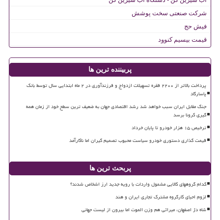
شرکت صنعتی سخت پوشش
فیش حج
قیمت بیسیم کنوود
پربیننده ترین ها
پرداخت بالاتر از ۲۲۰۰ فقره تسهیلات ازدواج و فرزندآوری در ۲ ماه ابتدایی سال توسط بانک
پاسارگاد
جنگ مقابل ایران سبب خواهد شد رشد اقتصادی جهان به ضعیف ترین سطح خود از زمان همه
گیری کرونا برسد
ترخیص ۱۵ هزار خودرو تا پایان خرداد
قیمت گذاری دستوری خودرو سیاست محبوب تصمیم گیران اما ناکارآمد
پربحث ترین ها
کدام گروههای کالایی مشمول واردات با رویه جدید ارز اشخاص شدند؟
لزوم احیای کارگروه مشترک تجاری ایران و هند
شاه دژ اصفهان، میراثی هم وزن الموت اما بیرون از لیست جهانی