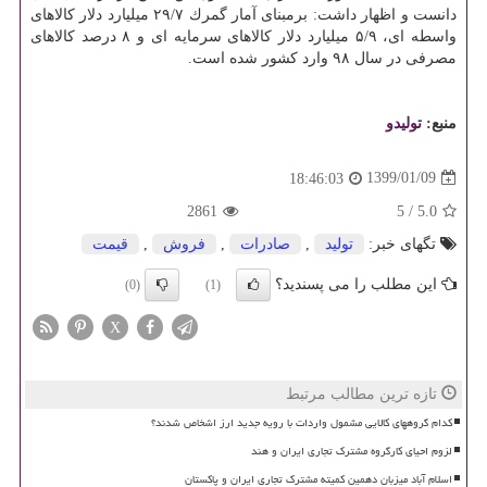
دانست و اظهار داشت: برمبنای آمار گمرك ۲۹/۷ میلیارد دلار كالاهای
واسطه ای، ۵/۹ میلیارد دلار كالاهای سرمایه ای و ۸ درصد كالاهای
مصرفی در سال ۹۸ وارد كشور شده است.
منبع:
تولیدو
1399/01/09
18:46:03
2861
5
/
5.0
تگهای خبر:
تولید
,
صادرات
,
فروش
,
قیمت
این مطلب را می پسندید؟
(0)
(1)
X
تازه ترین مطالب مرتبط
کدام گروههای کالایی مشمول واردات با رویه جدید ارز اشخاص شدند؟
لزوم احیای کارگروه مشترک تجاری ایران و هند
اسلام آباد میزبان دهمین کمیته مشترک تجاری ایران و پاکستان