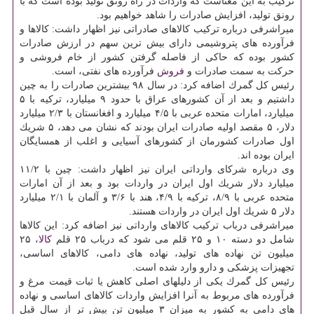
تركیب به این معناست كه واردات در راه رونق تولید بوده است كه با
رونق تولید، افزایش صادرات را شاهد خواهیم بود.
میراشرفی درباره تركیب كالاهای صادراتی نیز اظهار داشت: كالاها و
فرآورده های پتروشیمی دارای بیش ترین سهم در ارزش صادرات
كشور بوده كه حاكی از فاصله گرفتن كشور از خام فروشی و
حركت به سمت صادرات و
فروش
فرآورده های نفتی، است.
رئیس كل گمرك اضافه كرد: در سال ۹۸ بیشترین صادرات را به چین
داشتیم و بعد از آن كشورهای عراق با حدود ۹ میلیارد، تركیه با ۵
میلیارد، امارات متحده عربی با ۴/۵ میلیارد و افغانستان با ۲/۳ میلیارد
دلار، ۵ مقصد اولیه صادرات ایران بودند كه نشان می دهد، ۵ شریك
اول صادرات كشورمان از كشورهای آسیایی و اغلب از همسایگان
ایران بوده اند.
وی درباره شركای وارداتی ایران نیز اظهار داشت: چین با ۱۱/۲
میلیارد دلار شریك اول ایران در واردات بود و بعد از آن امارات
متحده عربی با ۸/۹، تركیه با ۴/۹، هند با ۳/۶ و آلمان با ۲/۱ میلیارد
دلار ۵ شریك اول ایران در واردات هستند.
میراشرفی درباب تركیب كالاهای وارداتی نیز اضافه كرد: این كالاها
شامل دو دسته ۱۰ و ۲۵ قلم می شود كه درباب ۲۵ قلم
كالا
، ۲۵
میلیون تن نهاده های تولید، نهاده های دامی، كالاهای اساسی،
تجهیزات پزشكی و دارو وارد شده است.
رئیس كل گمرك یكی از دلیلهای اصلی كاهش یا ثبات قیمت مرغ و
فرآورده های مربوط به آنرا افزایش واردات كالاهای اساسی و نهاده
های دامی به كشور به میزان ۳ میلیون تن بیش تر از سال قبل