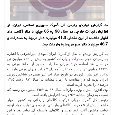
به گزارش تولیدو رئیس كل گمرك جمهوری اسلامی ایران، از
افزایش تجارت خارجی در سال 98 به 85 میلیارد دلار آگاهی داد
اظهار داشت: از این مقدار، 41.3 میلیارد دلار مربوط به صادرات و
43.7 میلیارد دلار هم مربوط به واردات بود.
به گزارش تولیدو به نقل از گمرك ایران، مهدی میراشرفی با اشاره
به رسیدن حجم
صادرات
و
واردات
كشور به بیش از ۱۶۹ میلیون تن
در سال ۹۸ اضافه كرد: میزان صادرات كشور از لحاظ وزنی به
۱۳۳/۹ میلیون تن رسید كه تقریباً معادل ۳ برابر میزان وزنی واردات
و این افزایش ركوردی در تاریخ صادرات غیر نفتی در شاخص وزنی
ایران بوده كه در مقایسه با زمان مشابه در سال ۹۷، رشد ۱۳/۵
درصدی را تجربه كرده است.
وی افزود: میزان وزنی واردات سال ۹۸ به ۳۵/۳ میلیون تن رسید كه
نسبت به زمان مشابه ۹/۳ درصد افزایش یافته است.
رئیس كل گمرك درباب تركیب كالاهای وارداتی به كشور اظهار
داشت: بیش از ۸۵ درصد كالاهای وارداتی، نهاده های تولید، مواد اولیه
تولید، ماشین آلات خط تولید و كالاهای واسطه ای تولید بود و این