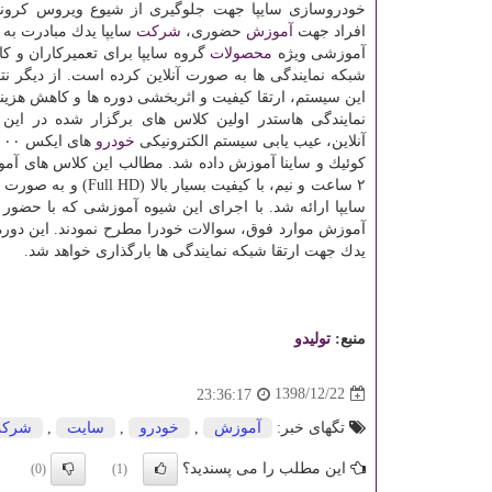
خودروسازی سایپا جهت جلوگیری از شیوع ویروس كرونا
افراد جهت
آموزش
حضوری،
شركت
سایپا یدك مبادرت به 
آموزشی ویژه
محصولات
گروه سایپا برای تعمیركاران و ك
شبكه نمایندگی ها به صورت آنلاین كرده است. از دیگر نتای
این سیستم، ارتقا كیفیت و اثربخشی دوره ها و كاهش هزی
نمایندگی هاستدر اولین كلاس های برگزار شده در این
آنلاین، عیب یابی سیستم الكترونیكی
خودرو
كوئیك و ساینا آموزش داده شد. مطالب این كلاس های آم
۲ ساعت و نیم، با ك
آموزش موارد فوق، سوالات خودرا مطرح نمودند. این دوره 
یدك جهت ارتقا شبكه نمایندگی ها بارگذاری خواهد شد.
منبع:
تولیدو
1398/12/22
23:36:17
تگهای خبر:
آموزش
,
خودرو
,
سایت
,
شرك
این مطلب را می پسندید؟
(0)
(1)