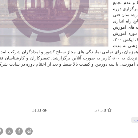
 و عدم تجمع
برگزاری دوره
ارشناسان فنی
ج راه اندازی
نه های آموزش
 دوره آموزش
های ایكس ۱۰۰، ایكس ۲۰۰،
وزشی به مدت
یفیت بسیار بالا (Full HD) و به صورت همزمان برای تمامی نمایندگی های مجاز سطح كشور و امدادگران شركت ا
سایپا ارائه شد. با اجرای این شیوه آموزشی كه با حضور نزدیك به ۵۰۰ كاربر به صورت آنلاین برگزارشد، تعمیركاران و كار
آموزشی با سه دوربین و كیفیت بالا ضبط و بعد از اختتام دوره در سایت شرك
3133
5
/
5.0
ت
X