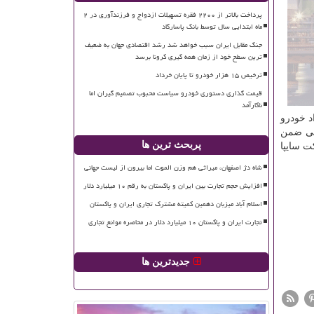
پرداخت بالاتر از ۲۲۰۰ فقره تسهیلات ازدواج و فرزندآوری در ۲
ماه ابتدایی سال توسط بانک پاسارگاد
جنگ مقابل ایران سبب خواهد شد رشد اقتصادی جهان به ضعیف
ترین سطح خود از زمان همه گیری کرونا برسد
ترخیص ۱۵ هزار خودرو تا پایان خرداد
قیمت گذاری دستوری خودرو سیاست محبوب تصمیم گیران اما
ناکارآمد
مداد خودرو
شناسان فنی ضمن
پربحث ترین ها
ت سایپا
شاه دژ اصفهان، میراثی هم وزن الموت اما بیرون از لیست جهانی
افزایش حجم تجارت بین ایران و پاکستان به رقم ۱۰ میلیارد دلار
اسلام آباد میزبان دهمین کمیته مشترک تجاری ایران و پاکستان
تجارت ایران و پاکستان ۱۰ میلیارد دلار در محاصره موانع تجاری
جدیدترین ها