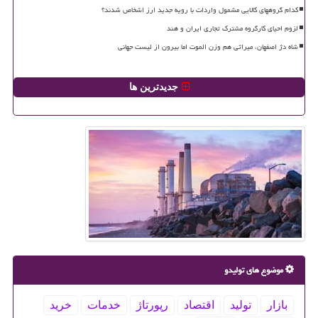
کدام گروههای کالایی مشمول واردات با رویه جدید ارز اشخاص شدند؟
لزوم احیای کارگروه مشترک تجاری ایران و هند
شاه دژ اصفهان، میراثی هم وزن الموت اما بیرون از لیست جهانی
جدیدترین ها
موضوع های تولیدو
بازار
تولید
اقتصاد
رپورتاژ
خدمات
خرید