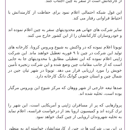
از كاركنانش است از سفر به چین اجتناب كنند.
این غول شبكه احتمالی اعلام نمود برای حفاظت از كارمندانش با
احتیاط فراوانی رفتار می كند.
سایر شركت های جهانی هم محدودیتهای سفر به چین اعلام نموده اند
و خودروسازان كاركنانشان را از این كشور خارج می كنند.
تویوتا اعلام نموده كه در واكنش به شیوع ویروس كرونا، كارخانه های
تولید این شركت در چین تا ۹ فوریه تعطیل خواهند ماند. این شركت
ژاپنی اعلام نموده كه این تعطیلی مطابق با محدودیتهای جا به جایی
است كه از جانب مقامات چین وضع شده و این شركت زنجیره تأمین
خویش را مورد ارزیابی قرار می دهد. تویوتا در شهر تیان جین در
شمال چین و استان جنوبی گوانگ دانگ كارخانه دارد.
صدها تبعه خارجی از شهر ووهان كه مركز شیوع این ویروس مرگبار
بوده است، تخلیه شده اند.
پروازهایی كه پر از مسافران ژاپنی و آمریكایی است، این شهر را
ترك كرده اند و كمیسیون اروپا بعد از درخواست فرانسه، اعلام نماید
به تخلیه شهروندان اروپایی از چین كمك خواهد نمود.
در این بین، شركت ها در چین از كارمندانشان خواسته اند به منظور