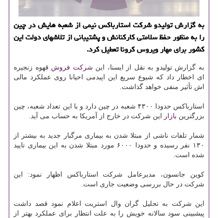
به گزارش تولیدو شركت استارباكس نیمی از شعبه هایش در چین
را به منظور حفظ سلامتی كاركنانش و پشتیبانی از تلاشهای دولت این
كشور برای مهار ویروس كرونا تعطیل كرد.
به گزارش تولیدو به نقل از ایسنا، این
شركت
فروش
قهوه زنجیره
ای اخطار داد كه شیوع سریع این اپیدمی احیانا روی عملكرد مالی
اش تأثیر منفی خواهد گذاشت.
استارباكس حدودا ۴۳۰۰ شعبه در چین دارد و با این تعداد شعبه، چین
بزرگترین
بازار
این شركت در خارج از آمریكا به حساب می آید.
شمار تلفات ناشی از مبتلا شدن به بیماری مرگبار جدید به بیشتر از
۱۳۰ نفر رسیده و حدودا ۶۰۰۰ مورد مبتلا شدن به این بیماری تایید
شده است.
كوین جانسون، مدیرعامل شركت استارباكس اظهار نمود: این
شركت در حال بررسی وضعیت جاری است.
این شركت به تحلیل گران وال استریت اعلام نمود قصد داشت
پیشبینی سود سالانه خویش را به علت انتظار برای عملكرد بهتر از