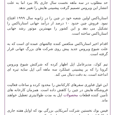
حد مطلوب در سه ماهه نخست سال جاری بالا ببرد اما به علت
انتشار این ویروس تصمیم گرفت پیشبینی هایش را تغییر ندهد.
استارباكس اولین شعبه خود در چین را در ژانویه سال ۱۹۹۹ افتتاح
نمود. فروش چین حدود ۱۰ درصد از درآمد جهانی استارباكس را
تشكیل می دهد و این كشور را مهمترین موتور رشد جهانی
استارباكس ساخته است.
اقدام اخیر استارباكس منكعس كننده چالشهای عمده ای است كه به
علت شیوع ویروس جدید پیش روی شركت های بزرگ جهانی قرار
گرفته است.
تیم كوك، مدیرعامل اپل اظهار كرده كه شركتش شیوع ویروس
كرونا را كه بر پیشبینی عملكرد سه ماهه آتی اپل سایه تیره ای
انداخته است، به دقت دنبال می كند.
این غول فناوری سفرهای كاركنانش را محدود كرده و ساعات فعالیت
فروشگاه هایش در چین را كاهش داده است. همزمان كارخانه های
تأمین كننده قطعات
محصولات
اپل به مدت طولانیتری تعطیل خواهند
ماند.
فیس بوك نخستین شركت آمریكایی بزرگی بود كه اوایل هفته جاری