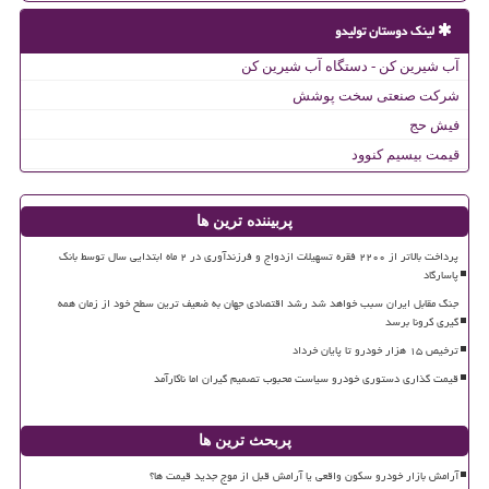
لینک دوستان تولیدو
آب شیرین کن - دستگاه آب شیرین کن
شرکت صنعتی سخت پوشش
فیش حج
قیمت بیسیم کنوود
پربیننده ترین ها
پرداخت بالاتر از ۲۲۰۰ فقره تسهیلات ازدواج و فرزندآوری در ۲ ماه ابتدایی سال توسط بانک
پاسارگاد
جنگ مقابل ایران سبب خواهد شد رشد اقتصادی جهان به ضعیف ترین سطح خود از زمان همه
گیری کرونا برسد
ترخیص ۱۵ هزار خودرو تا پایان خرداد
قیمت گذاری دستوری خودرو سیاست محبوب تصمیم گیران اما ناکارآمد
پربحث ترین ها
آرامش بازار خودرو سکون واقعی یا آرامش قبل از موج جدید قیمت ها؟