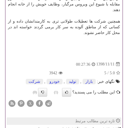
مقابله با شیوع این ویروس مرگبار، وظایف خویش را از خانه انجام
دهند.
همچنین شركت ها تعطیلات طولانی تری به كارمندانشان داده و از
كسانی كه از مناطق آلوده به سر كار برمی گردند خواسته اند در
محل كار حاضر نشوند.
1398/11/11
00:27:36
3942
5
/
5.0
تگهای خبر:
بازار
,
تولید
,
خودرو
,
شركت
این مطلب را می پسندید؟
(0)
(1)
X
تازه ترین مطالب مرتبط