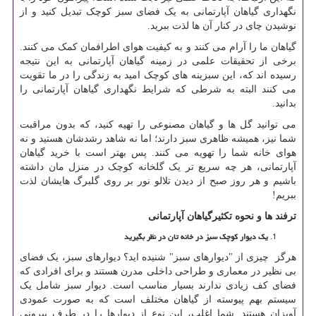
نگهداری گیاهان آپارتمانی به یک فضای سبز کوچک تبدیل کنید و از
نوشیدن چای در کنار آن ها لذت ببرید.
گیاهان ما را آرام می کنند و به کیفیت هوای اطرافمان کمک می کنند.
برخی از تحقیقات علمی در زمینه گیاهان آپارتمانی به این نتیجه
رسیده اند که، این سبزینه های کوچک امید به زندگی را در ما تقویت
می کنند البته به شرطی که شرایط نگهداری گیاهان آپارتمانی را
بدانید.
می توانید گل ها و گیاهان مصنوعی را تهیه کنید، که بدون مراقبت
شما نیز، همیشه ظاهری سبز دارند؛ اما نه شاهد رشدشان هستید و نه
هوای خانه شما را تهویه می کنند. پس بهتر است با خرید گیاهان
آپارتمانی، هر چه سریع تر یک گلخانه کوچک در منزل مان داشته
باشیم و هر روز صبح از دیدن تلالو نور بر روی گلبرگ هایشان لذت
ببریم!
ترفند ها و نحوه تکثیرگیاهان آپارتمانی
یک دیوار کوچک سبز در خانه تان در نظر بگیرید
هرگز چیزی از "دیوارهای سبز" شنیده اید؟ دیوارهای سبز، یک فضای
بی نظیر در معماری و طراحی داخلی مدرن هستند و برای افرادی که
فضای کف زیادی ندارند بسیار مناسب است. دیوار سبز شامل یک
سیستم بهم پیوسته از گیاهان مختلف است که به صورت عمودی
آویزان هستند. شما اغلب، این نوع از دیوارها را در طرف بیرونی