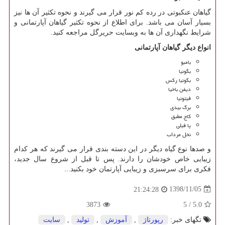
گیاهان عنکبوتی در رده کم نور قرار می گیرند و نحوه تکثیر آن ها نیز
بسیار آسان می باشد. برای اطلاع از نحوه تکثیر گیاهان آپارتمانی و
شرایط نگهداری آن ها به وبسایت حریرگل مراجعه کنید.
انواع دیگر گیاهان آپارتمانی
بامبو
بگونیا
بگونیا رکس
دیفن باخیا
فیتونیا
برگ بیدی
کاج مطبق
پا فیلی
نخل مرداب
و صدها نوع گیاه دیگر در این دسته بندی قرار می گیرند که هر کدام
زیبایی خاص خودشان را دارند. پس تا قبل از شروع سال جدید،
فکری برای سرسبزی و زیبایی آپارتمان خود بکنید...
1398/11/05
21:24:28
3873
5
/
5.0
تگهای خبر:
رپورتاژ
,
آموزش
,
تولید
,
سایت