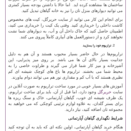
ساختمان ها مشاهده کرده اید. اما حالا با داشتن بودجه بسیار کمتری
می توانید دیوارهای منزل تان را نیز به خانه گیاهان تبدیل کنید.
برای انجام این کار می توانید از سایت حریرگل، کیت های مخصوص
کاشت داخلی را خریداری کنید. وقتی یک کیت را خریداری می کنید،
اطمینان حاصل کنید که خاک داخل آن و آب، به دیوارهای شما نشت
نخواهند کرد و از دستورالعمل های آبیاری کاملاً پیروی می کنند.
تراریوم خود را بسازید
تراریوم‌ها در حال حاضر بسیار محبوب هستند و آن هم به دلیل
جذابیت بسیار بالای آن ها می باشد. بر روی میز پذیرایی، اپن
آشپزخانه و میز کار شما قرار می گیرند و طراوت خاصی را به
محیط شما می بخشند. تراریوم ها باغ های کوچک شیشه ای کم
نظیری هستند که با آب کم و مقداری نور هم می توانند دوام بیاورند.
آموزش های بسیار خوبی در مورد ساخت تراریوم‌ به صورت آنلاین در
سایت
حریرگل
وجود دارد، اما قبل از آن، باید برای ساخت تراریوم،
یک ظرف شیشه ای خوب، گیاهان آپارتمانی، خاک و سنگ ریزه ها
برای بستر گلدان، به علاوه لوازم تزئینی کوچکی که می خواهید به
مجموعه تان اضافه کنید، نیاز دارید.
شرایط نگهداری گیاهان آپارتمانی
هنگام خرید گیاهان آپارتمانی، اولین نکته ای که باید به آن توجه کنید