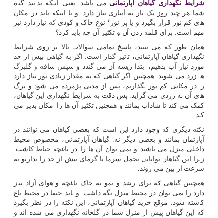
شرایط نگهداری گیاهان آپارتمانی
می باشد. یعنی اینکه بدانید گیاه
شما هر چند روز یک بار به آبیاری نیاز دارد. و یا اینکه باید در مکان
های کم نور قرار بگیرد و یا پر نور؟ نوع خاک و کودی که نیاز دارد نیز
مهم است. برای قلمه زدن آن و تکثیر آن چه باید کرد؟
همان طور که می بینید، پاسخ تمامی سوالات بالا بر روی شرایط
نگهداری گیاهان آپارتمانی، تاثیر گذار است. اگر به گیاهی بیش از حد
مورد نیاز آب بدهیم، ابتدا ریشه آن می گندد و سپس ساقه و گلبرگ
ها زرد می شوند. همچنین اگر گیاهی که به مقدار زیادی نور نیاز دارد
را در مکانی کم نور بگذاریم، پس از مدتی پژمرده می شود و برگ
های آن به زردی می گراید. پس دقت به شرایط نگهداری این گیاهان،
کمک می کند تا شاداب بمانند و همچنین تکثیر آن ها را امکان پذیر می
کند.
نکته دیگری که وجود دارد این است که بعضی گیاهان می توانند در
آپارتمان بمانند و بعضی دیگر نه. گیاهان آپارتمانی، مخصوص محیط
داخلی منزل می باشند و نمی توان آن ها را در باغچه حیاط کاشت.
زیرا این گیاهان توانایی تحمل سرما یا گرمای بیش از حد را ندارنو به
سرعت از بین می روند.
همچنین گیاهی که برای رشد و نمو به خاک باغچه و هوای آزاد نیاز
دارد را نمی توان در محیط منزل نگه داشت. و باید حتما در محیط باغ
کاشته شود. موقع خرید گیاهان آپارتمانی، این نکته را در نظر بگیرد
که این گیاهان پیش از منزل شما در گلخانه نگهداری می شده اند و