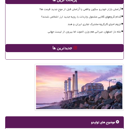
آرامش بازار خودرو سکون واقعی یا آرامش قبل از موج جدید قیمت ها؟
کدام گروههای کالایی مشمول واردات با رویه جدید ارز اشخاص شدند؟
لزوم احیای کارگروه مشترک تجاری ایران و هند
شاه دژ اصفهان، میراثی هم وزن الموت اما بیرون از لیست جهانی
جدیدترین ها
موضوع های تولیدو