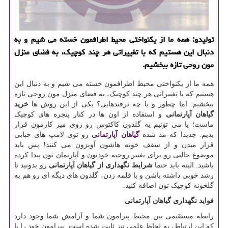
تولیدو: همه ما از یكنواختی محیط اطرافمون خسته می شیم و به
دنبال این هستیم كه با تغییراتی هر چند كوچیك، به فضای منزل
مون روحی تازه ببخشیم.
همه ما از یکنواختی محیط اطرافمون خسته می شیم و به دنبال این
هستیم که با تغییراتی هر چند کوچیک، به فضای منزل مون روحی تازه
ببخشیم. اما چطور و با چه ترفندهایی؟ یکی از این روش ها
خرید
گیاهان آپارتمانی
و استفاده از اون ها در کنار پنجره های کوچیک
ماست؛ یا می تونیم یه گلدون کاکتوس رو روی میز کارمون قرار
بدیم. جدیدا که مد شده
گیاهان آپارتمانی
رو توی لامپ های حبابی
قرار میدن و از سقف خونه هاشون آویزون می کنند! پس باید
موضوع جالبی رو برای تغییر روحیه خودتون و آپارتمان تون پیدا کرده
باشید. البته باید حتما
شرایط نگهداری از گیاهان آپارتمانی
رو بدونید تا
رشد خوبی داشته باشن و با قلمه زدن، گلدون های دیگه ای رو هم به
گلخونه کوچیک تون اضافه کنید.
فواید نگهداری گیاهان آپارتمانی
رابطه مستقیمی بین محیط پیرامون شما و آرامش شما وجود دارد
که این ارتباط، به لحاظ علمی نیز ثابت شده است. پیرامون خود را با