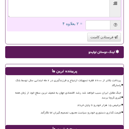
= ۲ بعلاوه ۴
فرستادن کامنت
لینک دوستان تولیدو
پربیننده ترین ها
پرداخت بالاتر از ۲۲۰۰ فقره تسهیلات ازدواج و فرزندآوری در ۲ ماه ابتدایی سال توسط بانک
پاسارگاد
جنگ مقابل ایران سبب خواهد شد رشد اقتصادی جهان به ضعیف ترین سطح خود از زمان همه
گیری کرونا برسد
ترخیص ۱۵ هزار خودرو تا پایان خرداد
قیمت گذاری دستوری خودرو سیاست محبوب تصمیم گیران اما ناکارآمد
پربحث ترین ها