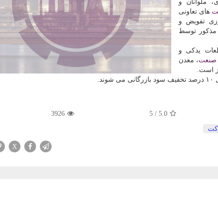
، ملوانان و
ت
های تعاونی
ادلات مرزی تفویض و
عات یدكی و
صنعت
، معدن
ز است.
د.
3926
5
/
5.0
كت
X