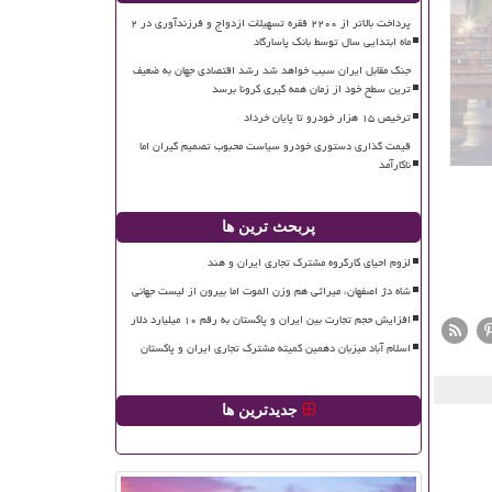
پرداخت بالاتر از ۲۲۰۰ فقره تسهیلات ازدواج و فرزندآوری در ۲
ماه ابتدایی سال توسط بانک پاسارگاد
جنگ مقابل ایران سبب خواهد شد رشد اقتصادی جهان به ضعیف
ترین سطح خود از زمان همه گیری کرونا برسد
ترخیص ۱۵ هزار خودرو تا پایان خرداد
قیمت گذاری دستوری خودرو سیاست محبوب تصمیم گیران اما
ناکارآمد
پربحث ترین ها
لزوم احیای کارگروه مشترک تجاری ایران و هند
شاه دژ اصفهان، میراثی هم وزن الموت اما بیرون از لیست جهانی
افزایش حجم تجارت بین ایران و پاکستان به رقم ۱۰ میلیارد دلار
اسلام آباد میزبان دهمین کمیته مشترک تجاری ایران و پاکستان
جدیدترین ها