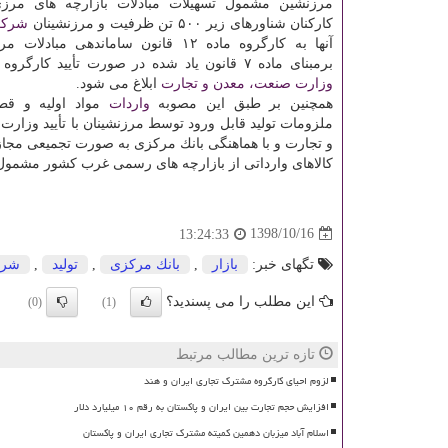
مرزنشین مشمول تسهیلات مبادلات بازارچه های مرزی
كاركنان شناورهای زیر ۵۰۰ تن ظرفیت و مرزنشینان
شرك
آنها به كارگروه ماده ۱۲ قانون ساماندهی مب
برمبنای ماده ۷ قانون یاد شده در صورت تأیید كارگروه مذكور توسط
وزارت صنعت، معدن و تجارت
ابلاغ می شود.
همچنین بر طبق این مصوبه
واردات
مواد اولیه و قط
ملزومات تولید قابل ورود توسط مرزنشینان با تأیید وزارت
و تجارت و با هماهنگی بانك مركزی به صورت تجمیعی مجا
كالاهای وارداتی از بازارچه های رسمی غرب كشور مشمول ۱۰ درصد تخفیف سود بازرگانی می شون
1398/10/16
13:24:33
تگهای خبر:
بازار
,
بانك مركزی
,
تولید
,
شر
این مطلب را می پسندید؟
(0)
(1)
تازه ترین مطالب مرتبط
لزوم احیای کارگروه مشترک تجاری ایران و هند
افزایش حجم تجارت بین ایران و پاکستان به رقم ۱۰ میلیارد دلار
اسلام آباد میزبان دهمین کمیته مشترک تجاری ایران و پاکستان