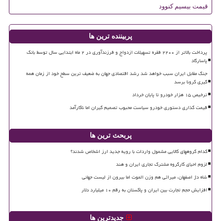
قیمت بیسیم کنوود
پربیننده ترین ها
پرداخت بالاتر از ۲۲۰۰ فقره تسهیلات ازدواج و فرزندآوری در ۲ ماه ابتدایی سال توسط بانک
پاسارگاد
جنگ مقابل ایران سبب خواهد شد رشد اقتصادی جهان به ضعیف ترین سطح خود از زمان همه
گیری کرونا برسد
ترخیص ۱۵ هزار خودرو تا پایان خرداد
قیمت گذاری دستوری خودرو سیاست محبوب تصمیم گیران اما ناکارآمد
پربحث ترین ها
کدام گروههای کالایی مشمول واردات با رویه جدید ارز اشخاص شدند؟
لزوم احیای کارگروه مشترک تجاری ایران و هند
شاه دژ اصفهان، میراثی هم وزن الموت اما بیرون از لیست جهانی
افزایش حجم تجارت بین ایران و پاکستان به رقم ۱۰ میلیارد دلار
جدیدترین ها