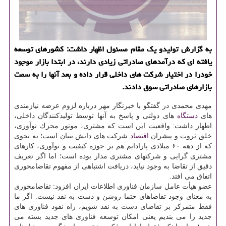
به گزارش تولیدو یك مقام مسئول اظهار داشت: كشورهای توسعه
یافته ای كه درآمدهای صادراتی زیادی دارند، در ابتدا بازار موجود
خودرا در اختیار شركت های داخلی قرار داده و بعد آنها را به سمت
بازارهای صادراتی سوق دادند.
مهدی محمدی در گفتگو با خبرنگار مهر درباره لزوم عرضه نیازمندی
های
دستگاه
های دولتی و پاسخ به آنها توسط تولیدكنندگان داخلی،
اظهار داشت: واقعیت این است كه مشتری، موتور محرك نوآوری،
خلق ثروت و پیشران
اقتصاد
شركت های دانش بنیان است؛ به نحوی
كه از دهه ۶۰ میلادی پارادایم هم بر حوزه كیفیت و نوآوری، كارهای
مشتری گرایی و شركتهای مشتری مدار بوده است؛ اما اگر تعریف
دقیق از تقاضا به وجود نیاید، دریافت اشتباهی از مفهوم تقاضامحوری
اتفاق می افتد.
عضو هیأت عامل سازمان فناوری اطلاعات ایران افزود: تقاضامحوری
به معنای وجود تقاضاهای حتما روشن و دست به نقد نیست. اگر ما
فقط متمركز بر تقاضای دست به نقد شویم، راه نفود فناوری های
جدید را می بندیم یعنی امكان توسعه فناوری های جدید بسته می