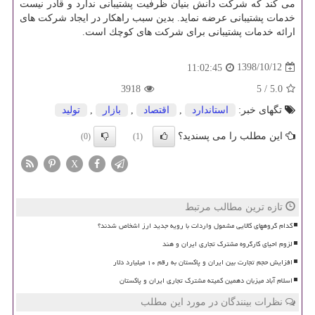
می كند كه شركت دانش بنیان ظرفیت پشتیبانی ندارد و قادر نیست
خدمات پشتیبانی عرضه نماید. بدین سبب راهكار در ایجاد شركت های
ارائه خدمات پشتیبانی برای شركت های كوچك است.
1398/10/12
11:02:45
3918
5
/
5.0
تگهای خبر:
استاندارد
,
اقتصاد
,
بازار
,
تولید
این مطلب را می پسندید؟
(0)
(1)
X
تازه ترین مطالب مرتبط
کدام گروههای کالایی مشمول واردات با رویه جدید ارز اشخاص شدند؟
لزوم احیای کارگروه مشترک تجاری ایران و هند
افزایش حجم تجارت بین ایران و پاکستان به رقم ۱۰ میلیارد دلار
اسلام آباد میزبان دهمین کمیته مشترک تجاری ایران و پاکستان
نظرات بینندگان در مورد این مطلب