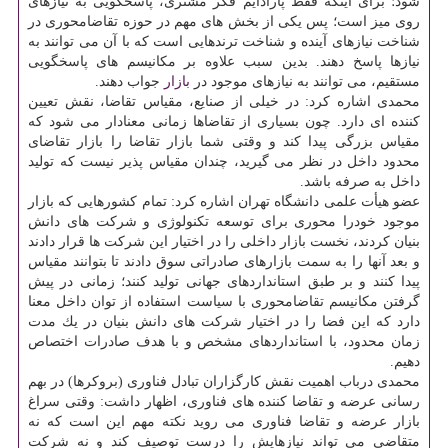
شود؛ برای اینكه فقط پارادایم فكر مشتری، پاسخگویی به نیازهای
روی میز است؛ پس یكی از بخش های مهم در حوزه تقاضامحوری در
شناخت نیازهای آینده و شناخت ترندهایی است كه با آن می توانند به
نیازها پاسخ دهند. بدین سبب علاوه بر مكانیسم های پاسخگویی
مستقیم، می توانند به نیازهای موجود در
بازار
جواب دهند.
محمدی اشاره كرد: در خیلی از صنایع، مقیاس تقاضا، نقش تعیین
كننده ای دارد. چون بسیاری از تقاضاها زمانی معنادار می شود كه
مقیاس بزرگی پیدا كند و وقتی شما بازار تقاضا را بازار تقاضای
محدود داخل در نظر می گیرید، چندان مقیاس پذیر نیست كه تولید
داخل به صرفه باشد.
عضو هیأت علمی دانشگاه تهران اشاره كرد: تمام كشورهایی كه بازار
موجود خودرا محوری برای توسعه تكنولوژی و شركت های دانش
بنیان كردند، نخست بازار داخلی را در اختیار این شركت ها قرار دادند
و بعد آنها را به سمت بازارهای صادراتی سوق دادند تا بتوانند مقیاس
پیدا كنند و بر طبق استانداردهای جهانی تولید كنند؛ زمانی در پیش
گرفتن مكانیسم تقاضامحوری با سیاست استفاده از توان داخل معنا
دارد كه این فضا را در اختیار شركت های دانش بنیان در یك مدت
زمان محدود، با استانداردهای مشخص و با هدف صادرات اختصاص
دهیم.
محمدی درباب اهمیت نقش كارگزاران تبادل فناوری (بروكرها) در بهم
رسانی عرضه و تقاضا كننده های فناوری، اظهار داشت: وقتی سراغ
بازار عرضه و تقاضا فناوری می روید نكته مهم این است كه نه
متقاضی می تواند نیازهایش را درست توصیف كند و نه شركت