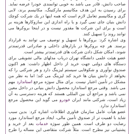
صاحب دانش، قادر می باشد به خوبی توانمندی خودرا عرضه نماید.
برای رسیدن به این هدف مكانیسم ماركتینگ، مكانیسم برند، لابی
گری و مكانیسم تعامل لازم است كه همه اینها در یك شركت كوچك
دانش بنیان جای نمی گیرد و یا راه اندازی این سازوكارها هزینه بر
است و برای این شركت ها مقدور نیست و در اینجا بروكرها می
توانند روند را تسهیل كنند.
وی اشاره كرد: بروكرها با تسهیل و توصیف می توانند به قرارداد
برسند. هر چه بروكرها در بازارهای داخلی و صادراتی قدرتمندتر
شوند، امكان شكل دادن شركت های قدرتمندتر بیشتر است.
عضو هیئت علمی دانشگاه تهران درباب مدلهای مالی تشویقی برای
دستگاه های دولتی جهت خرید از داخل اظهار داشت: هم اكنون
صندوق نوآوری و شكوفایی سیستم لیزینگ دارد و هر شركتی را كه
بخواهد از دانش بنیان ها خرید كند لیزینگ می كند؛ اما به نظر من
مشكل در تأمین اعتبار نیست. برای مثال سوژه مرجع
استاندارد
مهم
می باشد. وقتی مرجع استاندارد محصول دانش بنیانی در داخل معین
نمی باشد و مراجع آن بین المللی هستند كه هزینه دسترسی به آن
زیاد است، شركتی مانند ایران
خودرو
می گوید این محصول مرجع
استاندارد ندارد.
عضو هیأت عامل سازمان فناوری اطلاعات اشاره كرد: بدین سبب
شاید با اهمیت تر از صندوق تأمین مالی، ایجاد مرجع استاندارد مورد
رضایت دو طرف است. همین طور سوژه
خدمات
بعد از خرید و
پشتیبانی نیز مطرح است. مثلاً شركت متقاضی این مساله را طرح