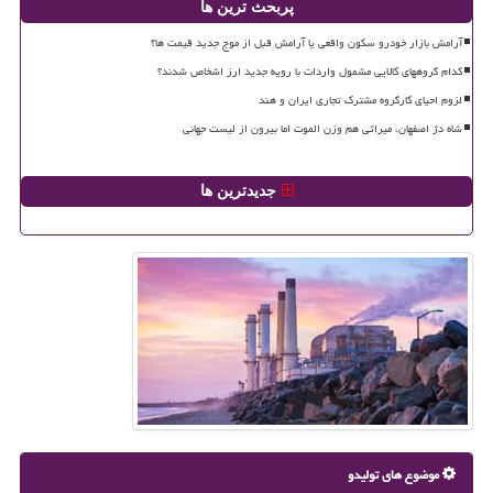
پربحث ترین ها
آرامش بازار خودرو سکون واقعی یا آرامش قبل از موج جدید قیمت ها؟
کدام گروههای کالایی مشمول واردات با رویه جدید ارز اشخاص شدند؟
لزوم احیای کارگروه مشترک تجاری ایران و هند
شاه دژ اصفهان، میراثی هم وزن الموت اما بیرون از لیست جهانی
جدیدترین ها
موضوع های تولیدو