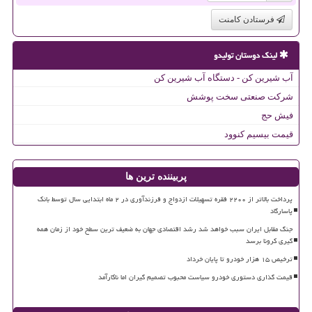
فرستادن کامنت
لینک دوستان تولیدو
آب شیرین کن - دستگاه آب شیرین کن
شرکت صنعتی سخت پوشش
فیش حج
قیمت بیسیم کنوود
پربیننده ترین ها
پرداخت بالاتر از ۲۲۰۰ فقره تسهیلات ازدواج و فرزندآوری در ۲ ماه ابتدایی سال توسط بانک
پاسارگاد
جنگ مقابل ایران سبب خواهد شد رشد اقتصادی جهان به ضعیف ترین سطح خود از زمان همه
گیری کرونا برسد
ترخیص ۱۵ هزار خودرو تا پایان خرداد
قیمت گذاری دستوری خودرو سیاست محبوب تصمیم گیران اما ناکارآمد