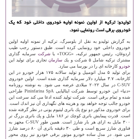
تولیدو: تركیه از اولین نمونه اولیه خودروی داخلی خود كه یك
خودروی برقی است رونمایی نمود.
به گزارش تولیدو به نقل از بلومبرگ، تركیه از نمونه اولیه اولین
خودروی داخلی خود رونمایی كرده است. طبق دستور رجب طیب
اردوغان، رئیس جمهور تركیه، «TOGG» یا
شركت
سرمایه گذاری
مشترك تركیه شامل ۵ شركت و یك
سازمان
تجاری برای تولید این
خودرو
كارخانه ای را در بورسا می سازد.
برای تولید ۵ مدل اتومبیل و تولید سالانه ۱۷۵ هزار خودرو در این
كارخانه، ۳.۷ میلیارد دلار سرمایه گذاری شده است. اولین خودروی
C-SUV در سال ۲۰۲۲ میلادی عرضه می شود. به نوشته روزنامه
«دنیا» این خودرو توسط شركت ایتالیایی Pininfarina SpA طراحی
شده و تمام برقی است. شركت تولید كننده ادعا می كند سرعت این
خودرو جالب توجه خواهد بود و هزینه های نگهداری آن نیز اندك است.
برای خودروی مذكور دو نوع پك باتری لیتیوم یونی در نظر گرفته شده
است. قدرت پیمایش باتری كوچك تر ۱۸۶ مایل و پك باتری بزرگ تر
۳۰۰ مایل به ازای هر بار شارژ است. همین طور C-SUV مجهز به
فناوری شارژ سریع است و طی ۳۰ دقیقه باتری آن ۸۰ درصد شارژ
می شود. در مدل ساده خودرو موتور برقی خودرو نیز روی محور