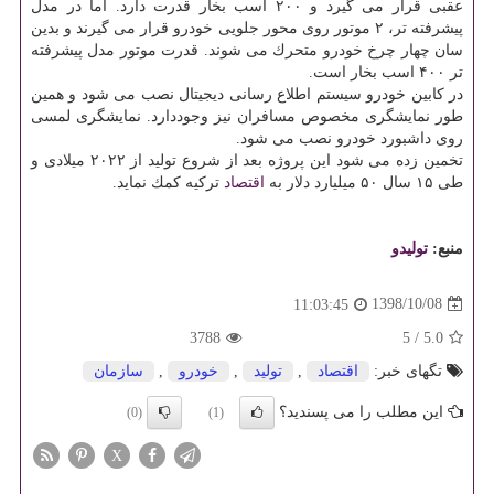
عقبی قرار می گیرد و ۲۰۰ اسب بخار قدرت دارد. اما در مدل
پیشرفته تر، ۲ موتور روی محور جلویی خودرو قرار می گیرند و بدین
سان چهار چرخ خودرو متحرك می شوند. قدرت موتور مدل پیشرفته
تر ۴۰۰ اسب بخار است.
در كابین خودرو سیستم اطلاع رسانی دیجیتال نصب می شود و همین
طور نمایشگری مخصوص مسافران نیز وجوددارد. نمایشگری لمسی
روی داشبورد خودرو نصب می شود.
تخمین زده می شود این پروژه بعد از شروع تولید از ۲۰۲۲ میلادی و
طی ۱۵ سال ۵۰ میلیارد دلار به
اقتصاد
تركیه كمك نماید.
منبع:
تولیدو
1398/10/08
11:03:45
3788
5
/
5.0
تگهای خبر:
اقتصاد
,
تولید
,
خودرو
,
سازمان
این مطلب را می پسندید؟
(0)
(1)
X