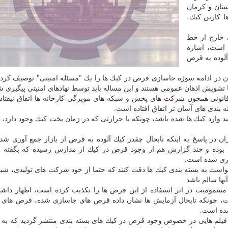
ستان و كرمان
 كارتن كیك،
 خارج از خط
 است، اشاره
 آلوده به قرص
ن در ادامه سوژه جاسازی قرص در كیك ها را یك "مسئله امنیتی" توصیف كرد 
 تشویش اذهان عمومی هستند و این مساله باید توسط نهادهای امنیتی پیگیری ش
 قانونی همچون
شركت
های پخش و شبكه های مویرگی كارخانه ها اتفاق نیفتا
 بندی های آسان تر اتفاق افتاده است.
ید وارد كیك ها شده باشد، چونكه با حرارتی كه در زمان پخت كیك وجود دارد،
ن در پاسخ به اینكه تابحال چقدر كیك آلوده به قرص از
بازار
جمع آوری شد
ی بوده و چند گزارش هم از وجود قرص در كیك از مدارس رسیده كه بگفته 
اری شده است.
است به بسته بندی كیك ها دقت كنند كه حتما از خود شركت های تولیدی، شبك
نها سالم باشد.
ه مسمومیت در اثر استفاده از این قرص ها را تكذیب كرده است، اظهار دا
، چونكه تابحال آزمایش ها نشان داده قرص های جاسازی شده، قرص های 
نشده است.
 فیلم هایی در خصوص وجود قرص در كیك های بسته بندی منتشر گردید كه به د