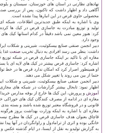
نهادهای نظارتی در استان های خوزستان، سیستان و بلوچ
آگاهی داد و اظهار داشت كه تاكنون، پس از بررسی صدها
محصولی حاوی قرص در این انبارها پیدا نشده است.
وی با اشاره به اینكه طبق جدیدترین اطلاعات، شبكه ای
تولید و توزیع مبادرت به جاسازی قرص در كیك ها كرده
كرد: هنوز معین نمی باشد دقیقاً در كدام استانها كیك های
وجود دارد.
دبیر انجمن صنفی صنایع بیسكوئیت، شیرینی و شكلات ایرا
داشت: بنظر می رسد افرادی به دنبال تخریب
صنعت
غذا یا
مغازه ای با تاكید بر اینكه جاسازی قرص در شبكه توزیع
اشاره كرد: جاسازی قرص بیشتر در كیك های لایه ای با بسته
او همینطور اصرار كرد كه امكان ندارد قرص ها در خط تول
حتما از بین می روند یا تغییر شكل می دهند.
دبیر انجمن صنفی صنایع بیسكوئیت، شیرینی و شكلات ایرا
اظهار نمود: تابحال بیشتر گزارشات در شبكه های مجاز
آموزش
و پرورش، این كیك ها خارج از بوفه مدارس خرید
مغازه ای در ادامه از مصرف كنندگان كیك های خوراكی خو
قانونی و در فروشگاه معتبر توزیع شده باشند و بسته بندی آ
مغازه ای با اشاره به اینكه وزارت بهداشت بروز هرگون
قاچاق بعنوان هدف جاسازی قرص در كیك ها مطرح نیست
خانگی بوده و اثری از ترامادول و راوانگردان در آنها پیدا 
به گزارش تولیدو به نقل از ایسنا، در ایام گذشته عكس و