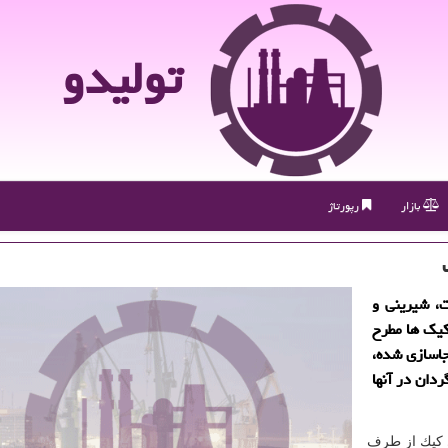
تولیدو
بازار
رپورتاژ
، شیرینی و
كیك ها مطرح
جاسازی شده،
دان در آنها
ی كیك از طرف