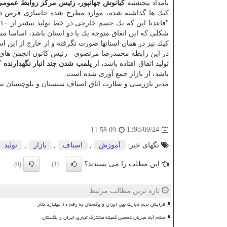
بامداد پنجشنبه
كیانوش جهانپور، رئیس مركز روابط عموم
شكلی كه این اتفاق متوجه یك یا دو استان باشد، اساسا مش
كیك نیز در همان استانها صورت نگرفته و از خارج از این است
در این رابطه محمدرضا مرتضوی - رئیس كانون انجمن های صن
تولید اتفاق افتاده باشد، از
پلمب شدن چند انبار نگهدارنده ك
باشد، از بازار جمع آوری شده است.
مدیر بازرسی و نظارت اتاق
اصناف
سیستان و بلوچستان نیز
1398/09/24
11:58:09
تگهای خبر:
آموزش
,
اصناف
,
بازار
,
تولید
این مطلب را می پسندید؟
(0)
(1)
تازه ترین مطالب مرتبط
افزایش حجم تجارت بین ایران و پاکستان به رقم ۱۰ میلیارد دلار
اسلام آباد میزبان دهمین کمیته مشترک تجاری ایران و پاکستان