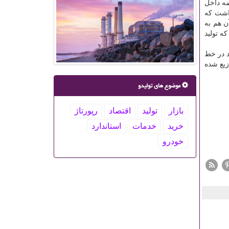
ضه داخل
نمود و اظهار داشت كه
د، آن هم به
ه تولید
د در خط
زیع شده
موضوع های تولیدو
بازار
تولید
اقتصاد
رپورتاژ
خرید
خدمات
استاندارد
خودرو