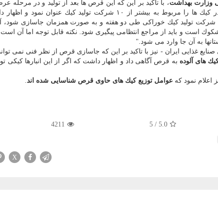
ی وزارت بهداشت
، با تاكید بر این كه این قرص ها بعد از تولید و در مرحله عر
كیك ها گذاشته شده، موارد مطرح شده جاسازی قرص در كیك ها را مربوط به بیشتر از ۱۰ شركت تولید كیك عنوان 
"قاعدتا این كه یك جسم خارجی در خط تولید بیشتر از ۱۰ شركت تولید كیك خوراكی طی دو هفته و به صورت همزمان جاسازی شو
كوك است و باید از مراجع انتظامی پیگیری شود. نكته قابل توجه اما آن است ك
انها به آن جا وارد می شود."
ایع غذایی ایران - نیز با تاكید بر این كه جاسازی قرص از نظر فنی نمی توان
یك های آلوده
به قرص آگاهی داد و اظهار داشت كه اگر از این انبارها كیكی تو
 اعلام نمود كه
عوامل توزیع كیك های حاوی قرص شناسایی شده اند
.
4211
5
/
5.0
X