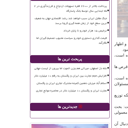
پرداخت بالاتر از ۲۲۰۰ فقره تسهیلات ازدواج و فرزندآوری در ۲
ماه ابتدایی سال توسط بانک پاسارگاد
جنگ مقابل ایران سبب خواهد شد رشد اقتصادی جهان به ضعیف
ترین سطح خود از زمان همه گیری کرونا برسد
ترخیص ۱۵ هزار خودرو تا پایان خرداد
قیمت گذاری دستوری خودرو سیاست محبوب تصمیم گیران اما
ناکارآمد
و اظهار
ود.
ده است،
پربحث ترین ها
 قرص ها
شاه دژ اصفهان، میراثی هم وزن الموت اما بیرون از لیست جهانی
افزایش حجم تجارت بین ایران و پاکستان به رقم ۱۰ میلیارد دلار
ه است،
اسلام آباد میزبان دهمین کمیته مشترک تجاری ایران و پاکستان
مسئولان
تجارت ایران و پاکستان ۱۰ میلیارد دلار در محاصره موانع تجاری
ه توزیع
شت: بحث
جدیدترین ها
معمولی
نبال آن