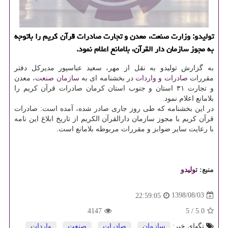
تولیدو: وزارت صنعت، معدن و تجارت صادرات قرآن كریم را باتوجه
به مجوز سازمان دار القرآن، بلامانع اعلام نمود.
به گزارش تولیدو به نقل از مهر، سعید عباسپور مدیركل دفتر
مقررات
صادرات
و
واردات
در بخشنامه ای به
سازمان
صنعت
، معدن
و تجارت ۳۱ استان و جنوب استان كرمان صادرات قرآن كریم را
بلامانع اعلام نمود.
در این بخشنامه كه طی روز جاری صادر شده، آمده است: صادرات
قرآن كریم با مجوز سازمان دارالقرآن الكریم از تاریخ ابلاغ این نامه
با رعایت سایر ضوابز و مقررات مربوطه بلامانع است.
منبع:
تولیدو
1398/08/03
22:59:05
4147
5
/
5.0
تگهای خبر:
سازمان
,
صادرات
,
صنعت
,
واردات