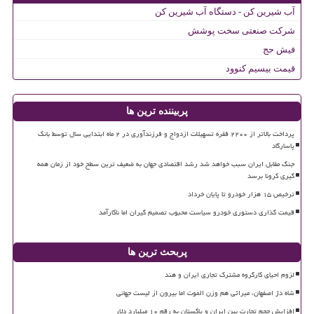
آب شیرین کن - دستگاه آب شیرین کن
شرکت صنعتی سخت پوشش
فیش حج
قیمت بیسیم کنوود
پربیننده ترین ها
پرداخت بالاتر از ۲۲۰۰ فقره تسهیلات ازدواج و فرزندآوری در ۲ ماه ابتدایی سال توسط بانک
پاسارگاد
جنگ مقابل ایران سبب خواهد شد رشد اقتصادی جهان به ضعیف ترین سطح خود از زمان همه
گیری کرونا برسد
ترخیص ۱۵ هزار خودرو تا پایان خرداد
قیمت گذاری دستوری خودرو سیاست محبوب تصمیم گیران اما ناکارآمد
پربحث ترین ها
لزوم احیای کارگروه مشترک تجاری ایران و هند
شاه دژ اصفهان، میراثی هم وزن الموت اما بیرون از لیست جهانی
افزایش حجم تجارت بین ایران و پاکستان به رقم ۱۰ میلیارد دلار