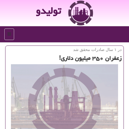
تولیدو
منو
در ۱ سال صادرات محقق شد
زعفران ۳۵۰ میلیون دلاری!