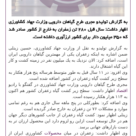
به گزارش تولیدو مجری طرح گیاهان دارویی وزارت جهاد كشاورزی
اظهار داشت: سال قبل ۲۸۰ تن زعفران به خارج از كشور صادر شد
كه ۳۵۰ میلیون دلار برای كشور ارزآوری داشته است.
به گزارش تولیدو به نقل از وزارت جهاد كشاورزی، حسین زینلی
ضمن اشاره به اینكه زعفران یكی از مهمترین گیاهان دارویی ایران
است، اضافه كرد: الان نزدیك به یك میلیون نفر در زمینه كشت و كار
این گیاه اشتغال دارند.
وی افزود: در ۱۱ سال قبل به طور متوسط هرساله پنج هزار هكتار به
سطح زیر كشت گیاه زعفران در كشور اضافه شده است.
مجری طرح گیاهان دارویی وزارت جهاد كشاورزی در گفتگو با رادیو
اقتصاد
اظهار داشت: سطح زیر كشت گیاه زعفران كشور هم اكنون
به ۱۱۳ هزار هكتار رسیده است.
وی اضافه كرد: بطوركلی در پنج ماهه سال جاری هم به رغم تمامی
موارد و مشكلات ۷۶ تن زعفران به خارج صادر گردیده است.
زینلی اظهار نمود: كشت گیاه زعفران از جانب كشورهای دیگر جهان
هم در حال توسعه است ازاین رو لزوم دارد این محصول ارزان تر به
دست بازارهای جهانی برسد.
وی اظهار داشت: زعفران در میان
محصولات
كشاورزی ایران از