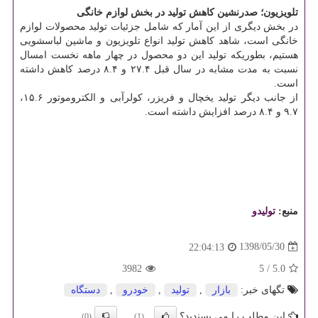
تلویزیون؛ صدرنشین كاهش تولید در بخش لوازم خانگی
در بخش دیگری از این آمار كه شامل جزئیات تولید محصولات لوازم
خانگی است، شاهد كاهش تولید انواع تلویزیون و ماشین لباسشویی
هستیم، بطوریكه تولید این دو محصول در چهار ماهه نخست امسال
نسبت به مدت مشابه در سال قبل ۲۷.۴ و ۸.۴ درصد كاهش داشته
است.
از جانب دیگر تولید یخچال و فریزر، كولرآبی و الكتروموتور ۱۵.۶،
۹.۷ و ۸.۴ درصد افزایش داشته است.
منبع:
تولیدو
1398/05/30
22:04:13
3982
5
/
5.0
تگهای خبر:
بازار
,
تولید
,
خودرو
,
دستگاه
این مطلب را می پسندید؟
(0)
(1)