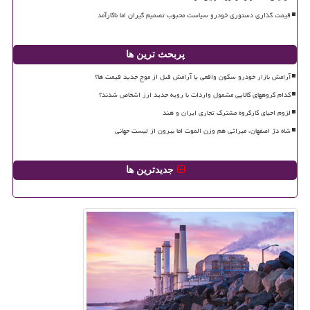
قیمت گذاری دستوری خودرو سیاست محبوب تصمیم گیران اما ناکارآمد
پربحث ترین ها
آرامش بازار خودرو سکون واقعی یا آرامش قبل از موج جدید قیمت ها؟
کدام گروههای کالایی مشمول واردات با رویه جدید ارز اشخاص شدند؟
لزوم احیای کارگروه مشترک تجاری ایران و هند
شاه دژ اصفهان، میراثی هم وزن الموت اما بیرون از لیست جهانی
جدیدترین ها