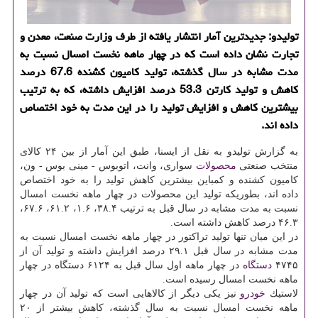
تولیدو: جدیدترین آمار انتشار یافته از طرف وزارت صنعت، معدن و
تجارت نشان داده است كه در چهار ماهه نخست امسال نسبت به
مدت مشابه در سال گذشته، تولید كامیون كشنده 67.6 درصد
كاهش و تولید كارتن 53.3 درصد افزایش داشته، كه به ترتیب
بیشترین كاهش و افزایش تولید را در این مدت به خود اختصاص
داده اند.
به گزارش تولیدو به نقل از ایسنا، طبق این آمار از بین ۲۴ كالای
منتخب صنعتی
محصولات
سواری، وانت، اتوبوس - مینی بوس - ون،
كامیون كشنده و كمباین بیشترین كاهش تولید را به خود اختصاص
داده اند، بطوریكه تولید این محصولات در چهار ماهه نخست امسال
نسبت به مدت مشابه در سال قبل به ترتیب ۳۸.۴، ۱.۶، ۶۱.۲، ۶۷.۶،
۴۶.۳ درصد كاهش داشته است.
در این میان تنها تولید تراكتور در چهار ماهه نخست امسال نسبت به
مدت مشابه در سال قبل ۲۹.۱ درصد افزایش داشته و تولید آن از
۴۷۴۵
دستگاه
در چهار ماهه اول سال قبل به ۶۱۲۴ دستگاه در چهار
ماهه نخست امسال رسیده است.
لاستیك
خودرو
نیز یكی دیگر از كالاهایی است كه تولید آن در چهار
ماهه نخست امسال نسبت به سال گذشته، كاهش بیشتر از ۲۰