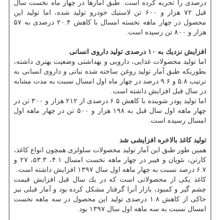
درصدی را تجربه كرده است. طبق آمارها در چهار ماه نخست سال
قبل ۷۲ هزار و ۶۰۰ تن لاستیك خودرو تولید شده، اما تولید این
محصول در چهار ماهه نخسته امسال با كاهش ۲۰.۴ درصدی به ۵۷
هزار و ۸۰۰ تن رسیده است.
افزایش نزدیك به ۱۰ درصدی تولید داروی انسانی
اما تولید محصولات غذایی، دارویی و بهداشتی وضعیت بهتری داشته،
بطوریكه طبق آمار تولید روغن ساخته شده نباتی و داروی انسانی به
ترتیب ۵.۸ و ۹.۶ درصد در چهار ماه اول امسال نسبت به مدت مشابه
در سال قبل افزایش داشته است.
اما تولید پودر شوینده با كاهش ۶.۵ درصدی از ۲۱۲ هزار و ۳۰۰ تن در
چهار ماهه اول سال قبل به ۱۹۸ هزار و ۵۰۰ تن در چهار ماهه اول
امسال رسیده است.
تولید كاغذ بالاخره افزایشی شد
همین طور طبق این آمار تولید محصولات سلولزی همچون انواع كاغذ،
كارتن، نئوپان و فیبر در چهار ماهه نخست امسال ۴.۱، ۵۳.۳، ۲۷ و
۶.۷ درصد نسبت به چهار ماهه اول سال ۱۳۹۷ افزایش داشته است.
كاغذ یكی از محصولاتی است كه در یك سال قبل افزایش قیمت
چشم گیر و كمبود،
بازار
آنرا گرفتار مشكل كرده بود و آمار قبلی نیز
حاكی از كاهش ۱.۸ درصدی تولید این محصول در سه ماهه نخست
امسال نسبت به سه ماهه اول سال ۱۳۹۷ بود.