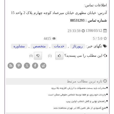
اطلاعات تماس:
آدرس: خیابان مطهری خیابان میرعماد کوچه چهارم پلاک 2 واحد 15
شماره تماس : 88531293
1398/03/12
23:33:59
4415
5
/
5.0
تگهای خبر:
رپورتاژ
,
خدمات
,
متخصص
,
مشاوره
این مطلب را می پسندید؟
(0)
(1)
X
تازه ترین مطالب مرتبط
صادرات باید بسمت محصولات با ارزش افزوده بالا برود
واردات خودروی نو فقط توسط اشخاص حقوقی ممکن است
راهنمای نهایی و کامل انتخاب اولین پیپ
هیچ کمبودی از نظر تامین کالا در تهران مشاهده نشد