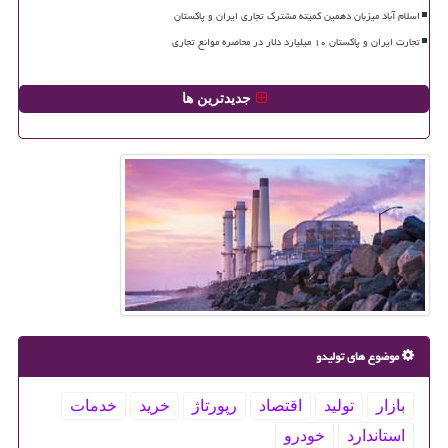
اسلام آباد میزبان دهمین کمیته مشترک تجاری ایران و پاکستان
تجارت ایران و پاکستان ۱۰ میلیارد دلار در محاصره موانع تجاری
جدیدترین ها
موضوع های تولیدو
بازار
تولید
اقتصاد
رپورتاژ
خرید
خدمات
استاندارد
خودرو