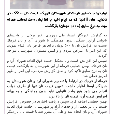
تولیدو: با دستور فرماندار شهرستان قرچك، قیمت نان سنگك در
نانوایی های آزادپز كه در ایام اخیر با افزایش ۵۰۰ تومانی همراه
بود، به نرخ سابق (۱۰۰۰ تومان) بازگشت.
به گزارش خبرنگار ایسنا، طی روزهای اخیر برخی از واحدهای
نانوایی آزادپز سنگك، بدون هماهنگی با شورای آرد و نان قرچك
نسبت به افزایش نان تا ۵۰۰ تومان برای هر قرص نان اقدام نمودند
كه این امر با اعتراض مردم و واكنش مسئولان شهرستان مواجه
گردید.
سپس این افزایش قیمت و با تشكیل جلسه فوق العاده شورای آرد و
نان قرچك، بهمن خطیبی فرماندار این شهرستان به بازگشت قیمت
نان به نرخ سابق تاكید كرد و طبق گزارش مردمی، این امر از ظهر
امروز عملی شد.
فرماندار قرچك در ارتباط با تصمیم شورای آرد و نان شهرستان به
خبرنگار ایسنا اظهار داشت: تعیین قیمت نان تنها از طرف دولت
انجام می شود هیچ واحد نانوایی نباید بدون هماهنگی و به بهانه
افزایش قیمت آرد، قیمت نان را بالا برند.
بهمن خطیبی اضافه كرد: سپس دریافت اخباری در خصوص افزایش
قیمت نان در بعضی از واحدهای آزاد پز شهرستان، جلسه فوق العاده
شورای آرد و نان انجام شد و طی آن مقرر شد تا قیمت نان بار دیگر