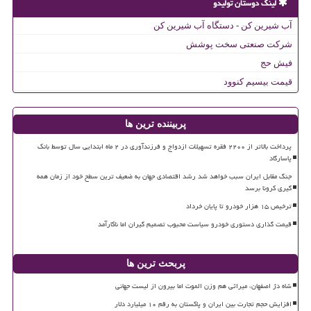
لینک دوستان تولیدو
آب شیرین کن - دستگاه آب شیرین کن
شرکت صنعتی سخت پوشش
فیش حج
قیمت بیسیم کنوود
پربیننده ترین ها
پرداخت بالاتر از ۲۲۰۰ فقره تسهیلات ازدواج و فرزندآوری در ۲ ماه ابتدایی سال توسط بانک
پاسارگاد
جنگ مقابل ایران سبب خواهد شد رشد اقتصادی جهان به ضعیف ترین سطح خود از زمان همه
گیری کرونا برسد
ترخیص ۱۵ هزار خودرو تا پایان خرداد
قیمت گذاری دستوری خودرو سیاست محبوب تصمیم گیران اما ناکارآمد
پربحث ترین ها
شاه دژ اصفهان، میراثی هم وزن الموت اما بیرون از لیست جهانی
افزایش حجم تجارت بین ایران و پاکستان به رقم ۱۰ میلیارد دلار