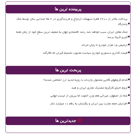
پربیننده ترین ها
پرداخت بالاتر از ۲۲۰۰ فقره تسهیلات ازدواج و فرزندآوری در ۲ ماه ابتدایی سال توسط بانک
پاسارگاد
جنگ مقابل ایران سبب خواهد شد رشد اقتصادی جهان به ضعیف ترین سطح خود از زمان همه
گیری کرونا برسد
ترخیص ۱۵ هزار خودرو تا پایان خرداد
قیمت گذاری دستوری خودرو سیاست محبوب تصمیم گیران اما ناکارآمد
پربحث ترین ها
کدام گروههای کالایی مشمول واردات با رویه جدید ارز اشخاص شدند؟
لزوم احیای کارگروه مشترک تجاری ایران و هند
شاه دژ اصفهان، میراثی هم وزن الموت اما بیرون از لیست جهانی
افزایش حجم تجارت بین ایران و پاکستان به رقم ۱۰ میلیارد دلار
جدیدترین ها