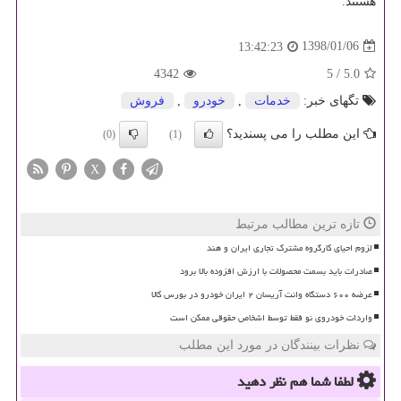
هستند.
1398/01/06
13:42:23
4342
5
/
5.0
تگهای خبر:
خدمات
,
خودرو
,
فروش
این مطلب را می پسندید؟
(0)
(1)
X
تازه ترین مطالب مرتبط
لزوم احیای کارگروه مشترک تجاری ایران و هند
صادرات باید بسمت محصولات با ارزش افزوده بالا برود
عرضه ۶۰۰ دستگاه وانت آریسان ۲ ایران خودرو در بورس کالا
واردات خودروی نو فقط توسط اشخاص حقوقی ممکن است
نظرات بینندگان در مورد این مطلب
لطفا شما هم
نظر دهید