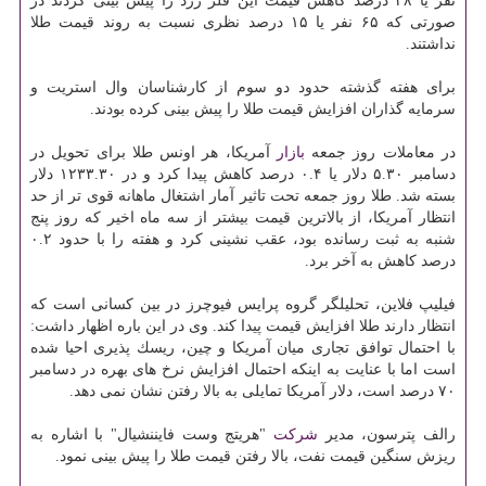
نفر یا ۲۸ درصد كاهش قیمت این فلز زرد را پیش بینی كردند در
صورتی كه ۶۵ نفر یا ۱۵ درصد نظری نسبت به روند قیمت طلا
نداشتند.
برای هفته گذشته حدود دو سوم از كارشناسان وال استریت و
سرمایه گذاران افزایش قیمت طلا را پیش بینی كرده بودند.
در معاملات روز جمعه
بازار
آمریكا، هر اونس طلا برای تحویل در
دسامبر ۵.۳۰ دلار یا ۰.۴ درصد كاهش پیدا كرد و در ۱۲۳۳.۳۰ دلار
بسته شد. طلا روز جمعه تحت تاثیر آمار اشتغال ماهانه قوی تر از حد
انتظار آمریكا، از بالاترین قیمت بیشتر از سه ماه اخیر كه روز پنج
شنبه به ثبت رسانده بود، عقب نشینی كرد و هفته را با حدود ۰.۲
درصد كاهش به آخر برد.
فیلیپ فلاین، تحلیلگر گروه پرایس فیوچرز در بین كسانی است كه
انتظار دارند طلا افزایش قیمت پیدا كند. وی در این باره اظهار داشت:
با احتمال توافق تجاری میان آمریكا و چین، ریسك پذیری احیا شده
است اما با عنایت به اینكه احتمال افزایش نرخ های بهره در دسامبر
۷۰ درصد است، دلار آمریكا تمایلی به بالا رفتن نشان نمی دهد.
رالف پترسون، مدیر
شركت
"هریتج وست فایننشیال" با اشاره به
ریزش سنگین قیمت نفت، بالا رفتن قیمت طلا را پیش بینی نمود.