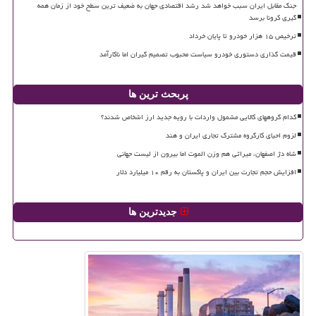
جنگ مقابل ایران سبب خواهد شد رشد اقتصادی جهان به ضعیف ترین سطح خود از زمان همه
گیری کرونا برسد
ترخیص ۱۵ هزار خودرو تا پایان خرداد
قیمت گذاری دستوری خودرو سیاست محبوب تصمیم گیران اما ناکارآمد
پربحث ترین ها
کدام گروههای کالایی مشمول واردات با رویه جدید ارز اشخاص شدند؟
لزوم احیای کارگروه مشترک تجاری ایران و هند
شاه دژ اصفهان، میراثی هم وزن الموت اما بیرون از لیست جهانی
افزایش حجم تجارت بین ایران و پاکستان به رقم ۱۰ میلیارد دلار
جدیدترین ها