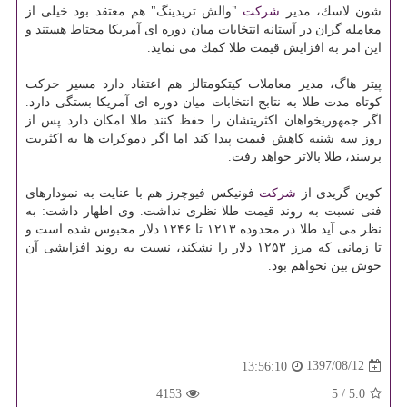
شون لاسك، مدیر
شركت
"والش تریدینگ" هم معتقد بود خیلی از
معامله گران در آستانه انتخابات میان دوره ای آمریكا محتاط هستند و
این امر به افزایش قیمت طلا كمك می نماید.
پیتر هاگ، مدیر معاملات كیتكومتالز هم اعتقاد دارد مسیر حركت
كوتاه مدت طلا به نتابج انتخابات میان دوره ای آمریكا بستگی دارد.
اگر جمهوریخواهان اكثریتشان را حفظ كنند طلا امكان دارد پس از
روز سه شنبه كاهش قیمت پیدا كند اما اگر دموكرات ها به اكثریت
برسند، طلا بالاتر خواهد رفت.
كوین گریدی از
شركت
فونیكس فیوچرز هم با عنایت به نمودارهای
فنی نسبت به روند قیمت طلا نظری نداشت. وی اظهار داشت: به
نظر می آید طلا در محدوده ۱۲۱۳ تا ۱۲۴۶ دلار محبوس شده است و
تا زمانی كه مرز ۱۲۵۳ دلار را نشكند، نسبت به روند افزایشی آن
خوش بین نخواهم بود.
1397/08/12
13:56:10
4153
5
/
5.0