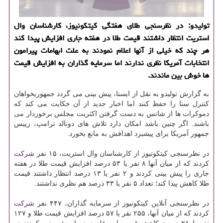
تولیدو: در نظرسنجی طلای هفتگی كیتكونیوز، كارشناسان وال
استریت انتظار داشتند قیمت طلا در هفته جاری افزایش پیدا كند
هر چند كه خیلی از آنها اعلام نمودند به علت ابهامات پیرامون
انتخابات آمریكا نظری ندارند اما سرمایه گذاران به افزایش قیمت
ها خوش بین ماندند.
به گزارش تولیدو به نقل از ایسنا، پیش بینی می گردد جمهوریخواهان
كنترل سنا را حفظ كنند اما اخبار جدید از آن حكایت می كند كه
دموكرات ها از شانس به دست گرفتن اكثریت مجلس برخوردار می
باشند. اگر چنین باشد امكان دارد تلاش های دونالد ترامپ، رییس
جمهور آمریكا برای پیشبرد اهدافش به مانع بخورد.
در نظرسنجی كیتكونیوز از كارشناسان وال استریت، ۱۵ نفر
شركت
كردند كه از میان آنها ۸ نفر یا ۵۳ درصد افزایش قیمت طلا در هفته
جاری را پیش بینی كردند و ۲ نفر یا ۱۳ درصد انتظار داشتند قیمت
طلا كاهش پیدا كند؛ تعداد ۵ نفر یا ۳۳ درصد هم نظری نداشتند.
در نظرسنجی آنلاین كیتكونیوز از سرمایه گذاران، ۴۴۷ نفر
شركت
كردند كه از میان آنها، ۲۵۵ نفر یا ۵۷ درصد افزایش قیمت طلا و ۱۲۷