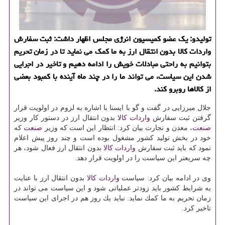
تولیدو: یك عضو كمیسیون انرژی مجلس اظهار داشت: ثبت سفارش
واردات كالا بدون انتقال ارز به ما كمك می نماید تا در زمان تحریم
بتوانیم به راحتی مبادلات خویش را ادامه دهیم و تاخیر در اجرایی
شدن این سیاست، می تواند ما را در چند ماه آینده با كمبود بعضی
از كالاها روبرو كند.
جلال میرزایی در گفت و گو با ایسنا با اشاره به لزوم در اولویت قرار
گرفتن ثبت سفارش
واردات
كالا
بدون انتقال ارز در دستور كار وزیر
صنعت
، معدن و تجارت بیان كرد: انتظار این است كه وزیر
صنعت
كه
خود در بخش تولید كشور مشغول بوده است و چند روز پیش اعلام
نمود كه باید ثبت سفارش
واردات
كالا
بدون انتقال ارز فعال شود، هر
چه سریعتر این سیاست را در اولویت قرار دهد.
وی در ادامه بیان كرد: سیاست
واردات
كالا
بدون انتقال ارز با عنایت
به شرایط كشور باید زودتر عملیاتی شود و این سیاست می تواند در
زمان تحریم به ما كمك نماید. نباید یك روز هم در اجرای این سیاست
تاخیر كرد.