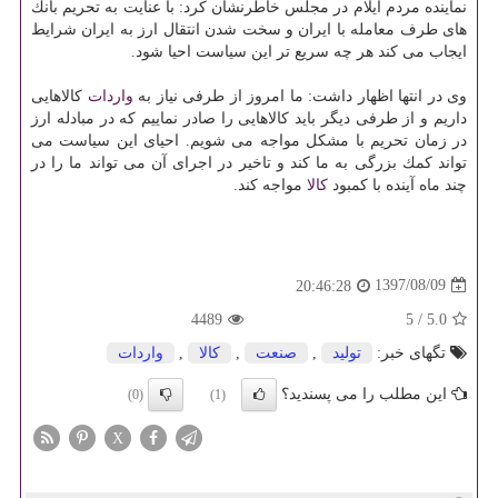
نماینده مردم ایلام در مجلس خاطرنشان كرد: با عنایت به تحریم بانك
های طرف معامله با ایران و سخت شدن انتقال ارز به ایران شرایط
ایجاب می كند هر چه سریع تر این سیاست احیا شود.
وی در انتها اظهار داشت: ما امروز از طرفی نیاز به
واردات
كالاهایی
داریم و از طرفی دیگر باید كالاهایی را صادر نماییم كه در مبادله ارز
در زمان تحریم با مشكل مواجه می شویم. احیای این سیاست می
تواند كمك بزرگی به ما كند و تاخیر در اجرای آن می تواند ما را در
چند ماه آینده با كمبود
كالا
مواجه كند.
1397/08/09
20:46:28
4489
5
/
5.0
تگهای خبر:
تولید
,
صنعت
,
كالا
,
واردات
این مطلب را می پسندید؟
(0)
(1)
X