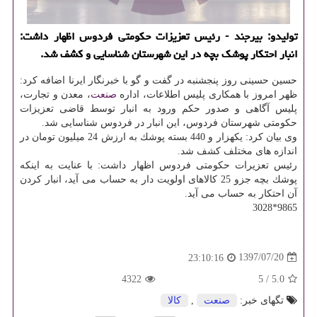
تولیدو: بیرجند - رئیس تعزیزات حكومتی فردوس اظهار داشت:
انبار احتكار پوشك بچه در این شهرستان شناسایی و كشف شد.
حسین حسینی روز پنجشنبه در گفت و گو با خبرنگار ایرنا اضافه كرد:
ظهر امروز با همكاری پلیس اطلاعات، اداره
صنعت
، معدن و تجارت،
پلیس آگاهی و صدور حكم ورود به انبار توسط قاضی تعزیزات
حكومتی شهرستان فردوس، این انبار در فردوس شناسایی شد.
وی بیان كرد: یكهزار و 440 بسته پوشك به ارزش 24 میلیون تومان در
اندازه های مختلف كشف شد.
رئیس تعزیرات حكومتی فردوس اظهار داشت: با عنایت به اینكه
پوشك بچه جزو 25 كالاهای اولویت دار به حساب می آید، انبار كردن
آن احتكار به حساب می آید.
9865*3028
1397/07/20
23:10:16
4322
5
/
5.0
تگهای خبر:
صنعت
,
كالا