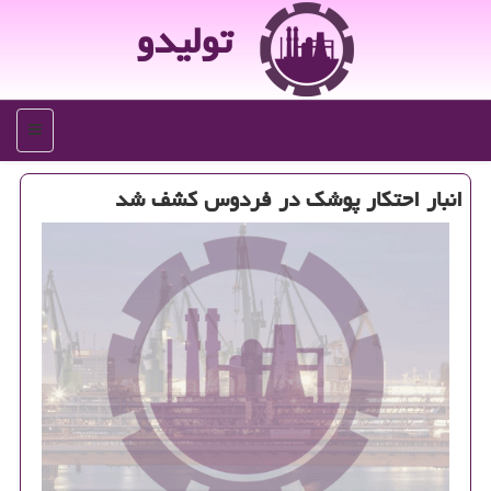
تولیدو
منو
انبار احتكار پوشك در فردوس كشف شد