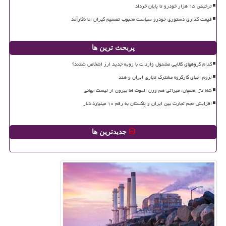
ترخیص ۱۵ هزار خودرو تا پایان خرداد
قیمت گذاری دستوری خودرو سیاست محبوب تصمیم گیران اما ناکارآمد
پربحث ترین ها
کدام گروههای کالایی مشمول واردات با رویه جدید ارز اشخاص شدند؟
لزوم احیای کارگروه مشترک تجاری ایران و هند
شاه دژ اصفهان، میراثی هم وزن الموت اما بیرون از لیست جهانی
افزایش حجم تجارت بین ایران و پاکستان به رقم ۱۰ میلیارد دلار
جدیدترین ها