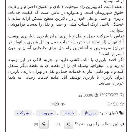
ارائه مینماید.
معتقد است که بهترین راه موفقیت (مادی و معنوی) احترام و رعایت
حقوق شهروندان است و همواره در تلاش است که کیفیت خدمات
باربری و حمل و نقل خود رادر بالاترین سطح ممکن ارائه نماید تا
خستگی ناشی ازیک اسباب کشی و حمل و نقل را بدست فراموشی
بسپارید.
تماس با شرکت حمل و نقل و باربری ایران باربری یا باربری یوسف
آباد تهران (ارائه دهنده برترین خدمات حمل و نقل شهری و اتوبار در
تهران) سریعترین و آسانترین راه حل برای جابجایی آسان و بدون
استرس است
!
اگر قصد باربری یا اثاث کشی دارید و تجربه کافی در این زمینه
ندارید و یا میخواهید وسیله ای را از نقطه ای به نقطه دیگر منتقل
کنید و یا بهر دلیلی نیاز به خدمات حمل و نقل در تهران دارید ، باربری
ایران باربری یا باربری یوسف آباد آماده خدمت رسانی به شما
عزیزان میباشد.
1397/05/22
22:03:06
4429
5
/
5.0
تگهای خبر:
رپورتاژ
,
خدمات
,
سرویس
,
شركت
این مطلب را می پسندید؟
(0)
(1)