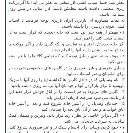
بنظر شما حتما اسباب کشی کار سختی به نظر می آید اما اگر برنامه
ریزی منظمی داشته باشید مطمئن باشید کار آسانی در پیش روی
شما می باشد.
به نکات مشاوره ای باربری ایران باربری توجه فرمایید تا اسباب
کشی بدونه دردسری را داشته باشید.
۱ - مهمتر از همه چیز این است که خانه جدیدی که قرار است به آن
اسباب کشی کنید را تمیز کنید.
اگر خانه جدیدتان احتیاج به نقاشی و لکه گیری دارد و اگر موکت ها
احتیاج به تمیز شدن دارند آنها را انجام بدهید.
۲ - موقه بسته بندی وسایل توجه کنید که تمامی کالا ها را با هم بسته
بندی نکنید.
وسایل ضروری و غیر ضروری را در کارتن های مخصوص شریف بار
برای اطمینان بیشتر استفاده نمایید.
۳ - نام وسایلی که در داخل کارتن ها گذاشته اید را روی آنها با ماژیک
بنویسید تا برای بازکردن آنها و چیدمان آنها برنامه ریزی داشته باشید.
۴ - کارتن های مربوط به هر قسمت را در اتاق خودش قرار دهید این
کار باعث می شود سرعت کارتان افزایش یابد.
۵ - چیدمان وسایل را از آشپز خانه شروع کنید و بعد از آشپز خانه
اتاق خواب ها و بعد از آن اتاق بچه را چیدمان کنید.
۶ - اگر دیزاین خاصی در نظر دارید قرار دادن ویترین و مبلمان کمک
شایانی به سرعت جابجایی می کنند.
۷ - جمع کردن وسایل را با اجسام سبک تر و غیر ضروری شروع کنید.