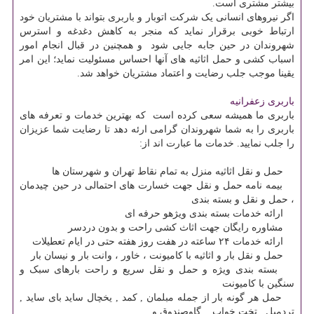
بیشتر مشتری است.
اگر نیروهای انسانی یک شرکت اتوبار و باربری بتواند با مشتریان خود
ارتباط خوبی برقرار نماید که منجر به کاهش دغدغه و استرس
شهروندان در حین جابه جایی شود و همچنین در قبال انجام امور
اسباب کشی و حمل اثاثیه های آنها احساس مسئولیت نماید؛ این امر
یقینا موجب جلب رضایت و اعتماد مشتریان خواهد شد.
باربری زعفرانیه
باربری ما همیشه سعی کرده است که بهترین خدمات و تعرفه های
باربری را به شما شهروندان گرامی ارئه دهد تا رضایت شما عزیزان
را جلب نمایید. خدمات ما عبارت اند از
:
حمل و نقل اثاثیه منزل به تمام نقاط تهران و شهرستان ها
بیمه نامه حمل و نقل جهت خسارت های احتمالی در حین چیدمان
، حمل و نقل و بسته بندی
ارائه خدمات بسته بندی ویژهو حرفه ای
مشاوره رایگان جهت اثاث کشی راحت و بدون دردسر
ارائه خدمات ۲۴ ساعته در هفت روز هفته حتی در ایام تعطیلات
حمل و نقل بار و اثاثیه با کامیونت ، خاور ، وانت بار و نیسان بار
بسته بندی ویژه و حمل و نقل سریع و راحت بارهای سبک و
سنگین با کامیونت
حمل هر گونه بار از جمله مبلمان , کمد , یخچال ساید بای ساید ,
تردمیل , تخت خواب , گاوصندوق و
…