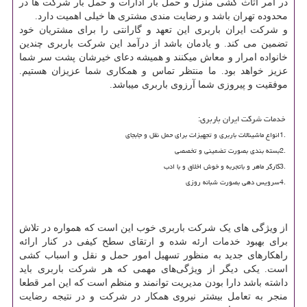
در امر اثاث کشی منزل و حمل بار ادارات و حمل بار شرکت ها در
محدوده تهران باشد و رضایت مندی مشتری ها خیلی اهمیت دارد
.
و شرکت ایران باربری این تعهد و گارانتی را برای مشتریان خود
تضمین می کند. و یادمان باشد از درآمد این شرکت باربری چندین
خانواده امرار و معاش میکنند و همیشه دعای خیرشان پشت سر شما
عزیز خواهد بود. ما منتظر تماس و همکاری شما عزیزان هستیم.
موفقیت و پیروزی شما آرزوی باربری میباشد.
خدمات شرکت ایران باربری
:
1.
انواع ماشینالات باربری و تجهیزات برای حمل نقل و جابجای
2.
بسته بندی بصورت تضمینی و تخصصی
3.
کارگر ماهر و باتجربه و خوش اخلاق و با ادب
4.
سرویس دهی بصورت شبانه روزی
از ویژگی های یک شرکت باربری خوب این است که همواره در تلاش
برای بهبود خدمات ارئه شده و ارتقای سطح کیفی در کنار ارائه
راهکارهای جدید به منظور تسهیل امور حمل و نقل و اسباب کشی
است. یکی دیگر از ویژگی‌های مهمی که هر شرکت باربری باید
داشته باشد دارا بودن مدیریت توانمند و منظم است که این امر قطعا
منجر به تعامل بیشتر نیروی همکار در شرکت و در نتیجه رضایت