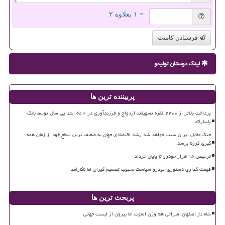
= ۱ بعلاوه ۲
فرستادن کامنت
لینک دوستان تولیدو
پربیننده ترین ها
پرداخت بالاتر از ۲۲۰۰ فقره تسهیلات ازدواج و فرزندآوری در ۲ ماه ابتدایی سال توسط بانک
پاسارگاد
جنگ مقابل ایران سبب خواهد شد رشد اقتصادی جهان به ضعیف ترین سطح خود از زمان همه
گیری کرونا برسد
ترخیص ۱۵ هزار خودرو تا پایان خرداد
قیمت گذاری دستوری خودرو سیاست محبوب تصمیم گیران اما ناکارآمد
پربحث ترین ها
شاه دژ اصفهان، میراثی هم وزن الموت اما بیرون از لیست جهانی