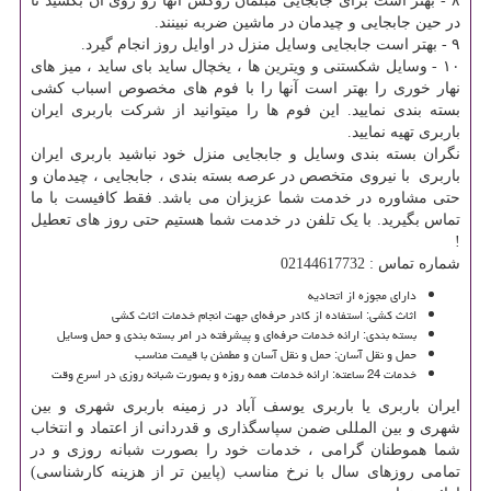
۸ - بهتر است برای جابجایی مبلمان روکش آنها رو روی آن بکشید تا
در حین جابجایی و چیدمان در ماشین ضربه نبینند.
۹ - بهتر است جابجایی وسایل منزل در اوایل روز انجام گیرد.
۱۰ - وسایل شکستنی و ویترین ها ، یخچال ساید بای ساید ، میز های
نهار خوری را بهتر است آنها را با فوم های مخصوص اسباب کشی
بسته بندی نمایید. این فوم ها را میتوانید از شرکت باربری ایران
باربری تهیه نمایید.
نگران بسته بندی وسایل و جابجایی منزل خود نباشید باربری ایران
باربری با نیروی متخصص در عرصه بسته بندی ، جابجایی ، چیدمان و
حتی مشاوره در خدمت شما عزیزان می باشد. فقط کافیست با ما
تماس بگیرید. با یک تلفن در خدمت شما هستیم حتی روز های تعطیل
!
شماره تماس : 02144617732
دارای مجوزه از اتحادیه
اثاث کشی: استفاده از کادر حرفه‌ای جهت انجام خدمات اثاث کشی
بسته بندی: ارائه‌ خدمات حرفه‌ای و پیشرفته در امر بسته ‌بندی و حمل وسایل
حمل و نقل آسان: حمل و نقل آسان و مطمئن با قیمت مناسب
خدمات 24 ساعته: ارائه‌ خدمات همه روزه و بصورت شبانه‌ روزی در اسرع وقت
ایران باربری یا باربری یوسف آباد در زمینه باربری شهری و بین
شهری و بین المللی ضمن سپاسگذاری و قدردانی از اعتماد و انتخاب
شما هموطنان گرامی ، خدمات خود را بصورت شبانه روزی و در
تمامی روزهای سال با نرخ مناسب (پایین تر از هزینه کارشناسی)