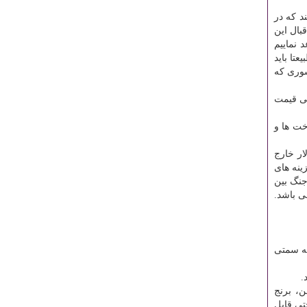
د كه در
قبال این
 نماییم
تا باید
شوری كه
نی قیمت
خت ها و
ر خارج
ینه های
جنگ بین
ی باشد.
به سمتی
.
وغن، برنج
تی قابل