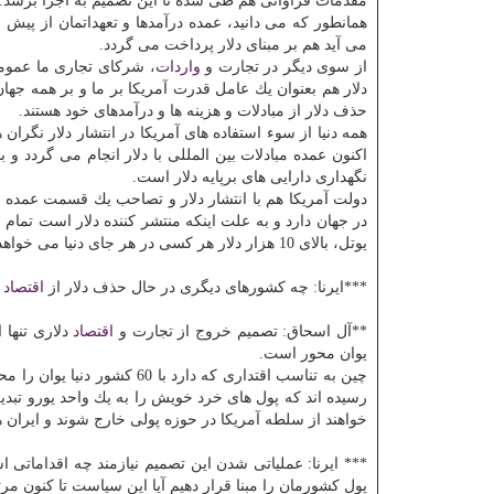
مقدمات فراوانی هم طی شده تا این تصمیم به اجرا برسد.
همانطور كه می دانید، عمده درآمدها و تعهداتمان از پیش
می آید هم بر مبنای دلار پرداخت می گردد.
از سوی دیگر در تجارت و
واردات
، شركای تجاری ما عموما 
دلار هم بعنوان یك عامل قدرت آمریكا بر ما و بر همه جها
حذف دلار از مبادلات و هزینه ها و درآمدهای خود هستند.
همه دنیا از سوء استفاده های آمریكا در انتشار دلار نگران 
اكنون عمده مبادلات بین المللی با دلار انجام می گردد و بال
نگهداری دارایی های برپایه دلار است.
دولت آمریكا هم با انتشار دلار و تصاحب یك قسمت عمده ای
در جهان دارد و به علت اینكه منتشر كننده دلار است تمام ن
یوتل، بالای 10 هزار دلار هر كسی در هر جای دنیا می خواهد نقل و انتقالی انجام دهد باید تحت كنترل آمریكا این اقدام را انجام دهد.
***ایرنا: چه كشورهای دیگری در حال حذف دلار از
اقتصاد
خ
**آل اسحاق: تصمیم خروج از تجارت و
اقتصاد
دلاری تنها 
یوان محور است.
چین به تناسب اقتداری كه دار
رسیده اند كه پول های خرد خویش را به یك واحد یورو تبدی
خواهند از سلطه آمریكا در حوزه پولی خارج شوند و ایران
*** ایرنا: عملیاتی شدن این تصمیم نیازمند چه اقداماتی ا
پول كشورمان را مبنا قرار دهیم آیا این سیاست تا كنون م