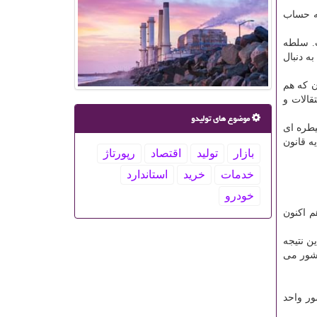
به حساب
ت. سلطه
ه دنبال
ن كه هم
تقالات و
موضوع های تولیدو
یطره ای
ه قانون
بازار
تولید
اقتصاد
رپورتاژ
خدمات
خرید
استاندارد
خودرو
 اكنون
 این نتیجه
كشور می
ور واحد