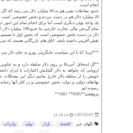
انجام است.
20 میلیارد دلار هم در دست مردم و بخش خصوصی است ك
یك واحد پولی دیگری است.اما برای انجام تمام این امور دو
دلار در دست بخش خصوصی است كه بخش اول با تصمیم دولت
نقش آفرینی داشته باشد، اتاق های بازرگانی هستند كه می توانند در هدایت 30 میلیارد دلار به سمت تبدیل ب
***ایرنا: آیا با این سیاست جایگزینی یورو به جای دلار می
**آل اسحاق: آمریكا بر روی دلار سلطه دارد و به عناوی
اروپایی كه بخواهد به دلار گشایش اعتبارات با ایران داش
خویش را از سلطه دلار خارج نماییم دیگر این مشكلات تح
رسیده ایم.
پژوهشم**9345** 1601**
1397/02/01
12:54:14
تگهای خبر:
اقتصاد
,
بازار
,
تولید
,
واردات