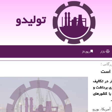
تولیدو
بازار
رپورتاژ
رگانی ؛
 است
ر در تكالیف
ری برداشت و
با كشورهای
مریكا، یورو،