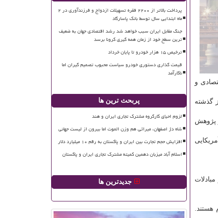
پرداخت بالاتر از ۲۲۰۰ فقره تسهیلات ازدواج و فرزندآوری در ۲
ماه ابتدایی سال توسط بانک پاسارگاد
جنگ مقابل ایران سبب خواهد شد رشد اقتصادی جهان به ضعیف
ترین سطح خود از زمان همه گیری کرونا برسد
ترخیص ۱۵ هزار خودرو تا پایان خرداد
قیمت گذاری دستوری خودرو سیاست محبوب تصمیم گیران اما
ناکارآمد
تصادی و
پربحث ترین ها
ز گذشته
لزوم احیای کارگروه مشترک تجاری ایران و هند
و پژوهش
شاه دژ اصفهان، میراثی هم وزن الموت اما بیرون از لیست جهانی
ریكایی
افزایش حجم تجارت بین ایران و پاکستان به رقم ۱۰ میلیارد دلار
اسلام آباد میزبان دهمین کمیته مشترک تجاری ایران و پاکستان
مبادلات
جدیدترین ها
هستند.