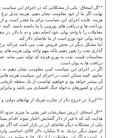
**آل اسحاق: یكی از مشكلاتی كه در اجرای این سیاست 
نهایت اگر ما از خود مقاومت نشان دهیم، هزینه تبدیل نرخ دل
هزینه، فایده اجرای این سیاست برای ما چقدر است و از 
پرداخت ها و دریافت های یورویی با ما داشته باشند. البته
معاملات را با واحد پولی خود انجام دهند و نه با دلار. د
واحد پولی خود یورو است از ما تقاضای دلار كند.
اما مشكل دیگر در بخش فروش نفت می باشد چراكه نرخ گذ
گذاری نفت را تغییر دهیم بلكه مهم واحد پولی هزینه های پ
محاسبات قیمت نفت به یورو هزینه ای تولید نمی نماید. عم
دریافت ها به یوان است.
اگر در اجرای این سیاست كمی مقاومت نشان دهیم به ص
نماییم. البته ممكن است در اجرای این سیاست هزینه هایی
آن بیشتر خواهد بود و خواهیم توانست از یك سلطه تاریخی آ
ایران و كشورهای بدخواه جنگ اقتصادی می باشد و بنابرای
***ایرنا: در خروج دلار از تجارت هریك از نهادهای دولت
**آل اسحاق: ارزش سفارشات غیر نفتی ما چیزی حدود 50 میلیارد دلار است اگر وزارت
هدایت كند كه با غیر از دلار گشایش اعتبار شوند اقدام ب
یكی از مشكلات دیگر تقاضای ارز در
بازار
است كه اگر بتوانی
از سوی دیگر نزدیك به 9 میلیارد دلار
و...است و اگر این معاملات را از دلار خارج نماییم می ت