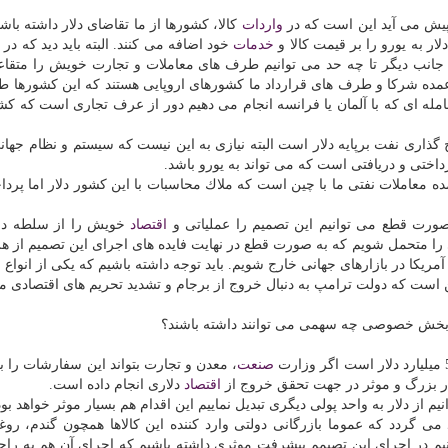
پیش می آید این است كه در
واردات
كالا، كشورها از ما تقاضای دلار داشته باشن
ار به یورو را بر قیمت كالا و
خدمات
خود اضافه می كنند. البته باید دید كه در 
جانب دیگر تا چه حد می توانیم طرف های معاملات و تجارت خویش را متقاعد
 عمده شركا و طرف های قرارداد ما كشورهای اروپایی هستند كه این كشورها طبیع
ر معامله ای كه با آلمان یا فرانسه انجام می دهیم دور از عرف تجاری است كه ك
اری نفت برپایه دلار است البته نیازی به این نیست كه سیستم و نظام جها
رداختی و دریافتی است كه می تواند به یورو باشد.
ده معاملات نفتی ما با چین است كه ملاك محاسبات با این كشور دلار اما پردا
ورت قطع می توانیم این تصمیم را عملیاتی و
اقتصاد
خویش را از سلطه دلا
 را متحمل شویم كه به صورت قطع در نهایت فایده های اجرای این تصمیم از هز
مریكا در بازارهای جهانی خارج شویم. باید توجه داشته باشیم كه یكی از انواع 
ن است كه دولت ترامپ به دنبال خروج از برجام و تشدید تحریم های اقتصادی م
ی و بخش خصوصی چه سهمی می توانند داشته باشند؟
صنعت
، معدن و تجارت بتواند این سفارشات را 
سیار بزرگ و موثر در جهت تحقق خروج از
اقتصاد
دلاری انجام داده است.
م از دلار به واحد پولی دیگری تبدیل نماییم این اقدام هم بسیار موثر خواهد بود
 كالای اساسی وارد می گردد كه عموما بازرگانی دولتی وارد كننده این كالاها همچون گندم، ر
وانیم در اجرای این تصیمم پیشرفت موثری داشته باشیم كه اجرای آن هم به راح