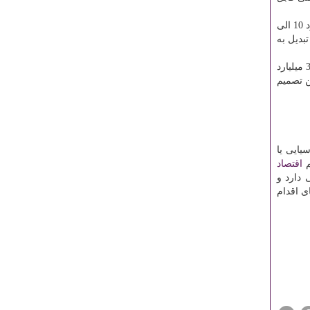
حدود معاملات نفتی هم به 60 میلیارد دلار می رسد كه اگر مسئولان عزم كنند می توانند این حجم از معاملات را هم از دلار خارج كنند. حدود 10 الی
بدیل به
تمام گردش مالی تجارت خارجی ما حدود100 میلیارد دلار است كه حدود 70 میلیارد دلار آن در دست نهادهای دولتی و وابسته به دولت و 30 میلیارد
ن تصمیم
یایی یا
م
اقتصاد
 دارد و
ه و الان به روزهای اقدام