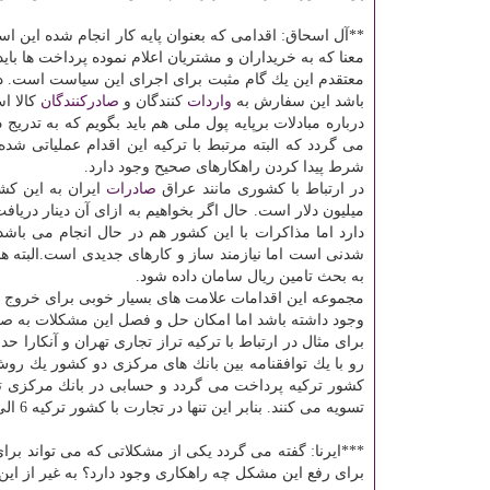
**آل اسحاق: اقدامی كه بعنوان پایه كار انجام شده این ا
معنا كه به خریداران و مشتریان اعلام نموده پرداخت ها باید 
معتقدم این یك گام مثبت برای اجرای این سیاست است. 
باشد این سفارش به
واردات
كنندگان و
صادركنندگان
كالا ا
درباره مبادلات برپایه پول ملی هم باید بگویم كه به تدری
می گردد كه البته مرتبط با تركیه این اقدام عملیاتی شد
شرط پیدا كردن راهكارهای صحیح وجود دارد.
در ارتباط با كشوری مانند عراق
صادرات
ایران به این كشور حدود 6 الی 7 میلیارد دلار
میلیون دلار است. حال اگر بخواهیم به ازای آن دینار دریافت 
دارد اما مذاكرات با این كشور هم در حال انجام می باشد
شدنی است اما نیازمند ساز و كارهای جدیدی است.البته هم 
به بحث تامین ریال سامان داده شود.
مجموعه این اقدامات علامت های بسیار خوبی برای خروج 
وجود داشته باشد اما امكان حل و فصل این مشكلات به ص
برای مثال در ارتباط با تركیه تراز تجاری تهران و آنكارا حدود 6 الی 7 میلیارد دلار است و توازن مناسبی 
رو با یك توافقنامه بین بانك های مركزی دو كشور یك ر
كشور تركیه پرداخت می گردد و حسابی در بانك مركزی ترك
تسویه می كنند. بنابر این تنها در تجارت با كشور تركیه 6 الی 7 میلیارد دلار حذف گردیده است.
***ایرنا: گفته می گردد یكی از مشكلاتی كه می تواند برا
برای رفع این مشكل چه راهكاری وجود دارد؟ به غیر از این 