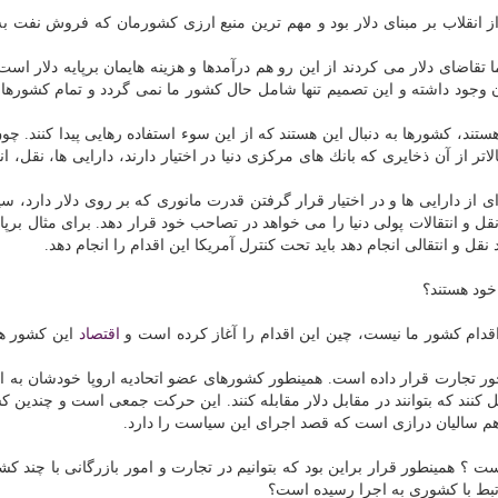
 از انقلاب بر مبنای دلار بود و مهم ترین منبع ارزی كشورمان كه فروش نفت 
تقاضای دلار می كردند از این رو هم درآمدها و هزینه هایمان برپایه دلار اس
ن وجود داشته و این تصمیم تنها شامل حال كشور ما نمی گردد و تمام كشورها ب
هستند، كشورها به دنبال این هستند كه از این سوء استفاده رهایی پیدا كنند. چو
اتر از آن ذخایری كه بانك های مركزی دنیا در اختیار دارند، دارایی ها، نقل، ان
 از دارایی ها و در اختیار قرار گرفتن قدرت مانوری كه بر روی دلار دارد، س
قل و انتقالات پولی دنیا را می خواهد در تصاحب خود قرار دهد. برای مثال برپای
ود هستند؟
اقدام كشور ما نیست، چین این اقدام را آغاز كرده است و
اقتصاد
این كشور هم
د با 60 كشور دنیا یوان را محور تجارت قرار داده است. همینطور كشورهای عضو اتحادیه اروپا خودشان به
ل كنند كه بتوانند در مقابل دلار مقابله كنند. این حركت جمعی است و چندین 
 هم سالیان درازی است كه قصد اجرای این سیاست را دارد.
ست ؟ همینطور قرار براین بود كه بتوانیم در تجارت و امور بازرگانی با چند كش
رتبط با كشوری به اجرا رسیده است؟