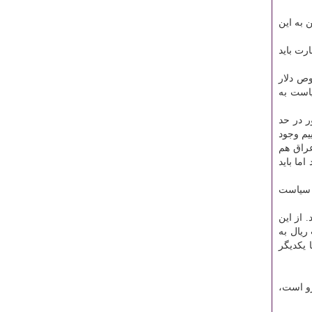
 به این
رت باید
وص دلار
یاست به
 در حد
ییم وجود
عراق هم
ما باید
ن سیاست
 از این
ریال به
 یكدیگر
رو است،