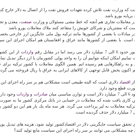
ست كه وزارت نفت تلاش كرده تعهدات فروش نفت را از اتصال به دلار خارج كنن
برپایه یورو باشد.
در معاملات تجاری هم آنچه كه خط مشی مسئولان و وزارت
صنعت
، معدن و تجا
ست كه مشتریان و شركای خویش را متقاعد كنند ملاك معاملات یورو باشد.
ج در مبادلات با بعضی از كشورها مانند تركیه پول ملی جایگزین ارز خارجی بخص
ه است. با بعضی از كشورها مانند عراق و افغانستان هم امكان اجرای این س
 می رسد اما در مقابل رقم
واردات
از این كشور
نماییم امكان اینكه نتوانیم آن را به واحد پولی كشورمان یا ارز دیگر تبدیل نما
 و به راهكارهایی هم رسیده ایم. همین الگوی معاملات با كشور تركیه برای 
اكنون بخش قابل توجهی از كالاهای ایرانی به عراق با ریال فروخته می گردد ا
از
اقتصاد
دلاری است كه البته طبیعی است مشكلاتی هم بر سر راه اجرای ای
ورت قطع وجود دارد.
میان
صادرات
و
واردات
وجود دارد.
وش كاری یافت شده كه معاملات در حسابی در بانك مركزی كشور ما به صورت 
یه معاملات به لیر پرداخت می گردد. هر سه ماه یك بار هم این دو كشور با
ی تحقق سیاست جایگزینی دلار در اقتصادكشور تولید شود، هزینه های تبدیل یو
چه مشكلاتی می توانند بر سر راه اجرای این سیاست مانع تولید كنند؟