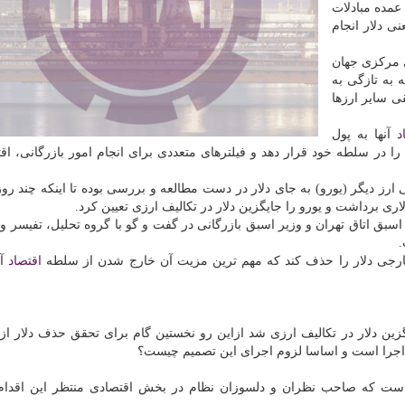
عمده مبادلات
نی دلار انجام
ی مركزی جهان
سهم یوآن كه به تازگی به
ه تنها 2.5 درصد و مابقی سایر ارزها
د
آنها به پول
ا در سلطه خود قرار دهد و فیلترهای متعددی برای انجام امور بازرگانی، اق
ارز دیگر (یورو) به جای دلار در دست مطالعه و بررسی بوده تا اینكه چند رو
اری برداشت و یورو را جایگزین دلار در تكالیف ارزی تعیین كرد.
اسبق اتاق تهران و وزیر اسبق بازرگانی در گفت و گو با گروه تحلیل، تفیسر 
.
اقتصاد
آم
گزین دلار در تكالیف ارزی شد ازاین رو نخستین گام برای تحقق حذف دلار از 
اجرا است و اساسا لزوم اجرای این تصمیم چیست؟
 است كه صاحب نظران و دلسوزان نظام در بخش اقتصادی منتظر این اقدام 