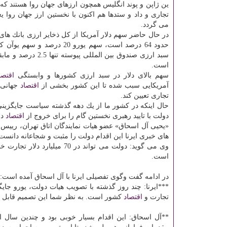
ین ژاپن و پوند انگلیس همچون ارزهای جهان روا هستند كه 
تجاری و داد و ستدها هم اكنون با نخستین ارز جهان روا یع
می گردد.
در حال حاضر سهم دلار آمریكا از كل ذخایر ارزی بانك ها
حدود 64 درصد است، سهم یورو 20 درصد و 
سبد ارزی صندوق بین المللی پیوست
است.
سهم بالای دلار در سبد ارزی كشورها و وابستگی
اقتصا
آمریكایی سبب شده تا این كشور بخشی از
اقتصاد
جهانی ر
تجاری تعیین كند.
حال اینكه در كشور ما از یك دهه گذشته سیاست جایگزینی 
دولت با تایید رهبری نخستین گام را برای خروج از
اقتصاد
دل
«یحیی آل اسحاق» عضو هیات نمایندگان اتاق تهران، رییس 
های خبری ایرنا این اقدام دولت را مثبت و شجاعانه دانست
وی می گوید: دولت می تواند در 70 میلیارد دلار تجارت خارجی دلار را حذف كند كه مهم ترین مزیت آن خارج شدن از سلطه
است.
در ادامه گفت وگوی تفصیلی ایرنا با آل اسحاق آمده است:
***ایرنا: چند روز گذشته با تصویب هیات دولت، یورو جای
تجارت و
اقتصاد
كشور است. به نظر شما این تصمیم قابل 
**آل اسحاق: این اقدام بسیار خوبی بود و چندین سال