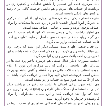
بانك مركزی علت این تصمیم را كاهش تخلفات و كلاهبرداری در
برداشت از حساب های مردم و هم داشتن فرصت كافی برای رصد
تراكنش های بانكی دانسته است.
«فهیمه نعمتی» یكی از فعالان صنفی درباره این اقدام بانك مركزی
به خبرنگار ایرنا اظهار داشت: تاخیر در پرداخت ها مشكلاتی را برای
اصناف بوجود آورده و سبب نارضایتی اصناف شده است.
وی اظهار داشت: برخی مدعی هستند كه این اقدام سبب اختلاس
می گردد و باید مشخص شود كه سود حاصل از مابه التفاوت پرداخت
ها به حساب چه كسانی واریز می گردد.
این فعال صنفی اظهارداشت: مشكل دیگر این است كه برخی روی
این مبالغ برنامه ریزی كرده اند و ممكن است چك داشته باشند و این
تاخیر در پرداخت باعث ضرر و زیان آنها می گردد.
«محمد تیموری» دیگر فعال صنفی هم درمورد تاخیر پرداخت ها در
شاپرك اظهار داشت: از وقتی كه بانك مركزی این مورد را اعلام
نموده، اصناف با مشكلات مالی مواجه گشتند و گاهی شاهد بودیم كه
ممكن است فروشنده فیش تایید پرداخت را دریافت كرده باشد اما
بعد از 24 ساعت هنوز مبلغ به حساب واریز نشده است.
وی اعلام نمود: برخی اصناف با عنایت به تاخیر در پرداخت دیگر
تمایلی به استفاده از دستگاه های كارتخوان (pos) ندارند و ترجیح می
دهند كه پول نقد دریافت كنند و این مساله مخاطراتی را برای
فروشنده و خریدار به وجود آورده است.
در روزهای اخیر در شبكه های اجتماعی تصاویری از نصب بنرها در