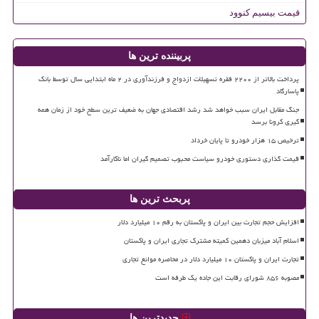
قیمت بیسیم کنوود
پربیننده ترین ها
پرداخت بالاتر از ۲۲۰۰ فقره تسهیلات ازدواج و فرزندآوری در ۲ ماه ابتدایی سال توسط بانک
پاسارگاد
جنگ مقابل ایران سبب خواهد شد رشد اقتصادی جهان به ضعیف ترین سطح خود از زمان همه
گیری کرونا برسد
ترخیص ۱۵ هزار خودرو تا پایان خرداد
قیمت گذاری دستوری خودرو سیاست محبوب تصمیم گیران اما ناکارآمد
پربحث ترین ها
افزایش حجم تجارت بین ایران و پاکستان به رقم ۱۰ میلیارد دلار
اسلام آباد میزبان دهمین کمیته مشترک تجاری ایران و پاکستان
تجارت ایران و پاکستان ۱۰ میلیارد دلار در محاصره موانع تجاری
مصوبه ۸۵۶ شورای رقابت این جاده یک طرفه است
جدیدترین ها