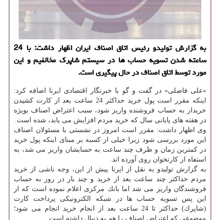
به گزارش تولیدو رئیس اتاق اصناف ایران اظهار داشت: با 24
ساعته شدن تسویه حساب ها در سیستم شاپرك مخالفیم و این
مورد توسط اتاق اصناف در حال پیگیری است.
«علی فاضلی» در گفت و گو با خبرنگار اقتصادی ایرنا اضافه كرد:
اینكه مقرر است پول خرید حداكثر 24 ساعت بعد از كارت كشیدن
خریدار به حساب فروشنده واریز شود، سبب اعتراض اصناف بویژه
در هفته های پایانی سال كه خرید مردم افزایش می یابد، شده است.
وی اظهار داشت: مقرر است امروز در نشستی با مسئولان اصناف
این مورد بررسی شود زیرا خیلی از كسبه بر مبنای اینكه پول خرید
در كمترین زمان و ظرف چند ساعت به حسابشان واریز می شد، به
استفاه از كارتخوان روی آورده اند.
به گزارش تولیدو به نقل از ایرنا پیش از این، وجه ناشی از خرید
مردم حداكثر چند ساعت بعد از خرید و چند بار در روز به حساب
فروشندگان واریز می شد اما بانك مركزی اعلام نموده است كه از
این پس تسویه حساب ها در شبكه الكترونیكی پرداخت كارت
(شاپرك) حداكثر تا 24 ساعت بعد از انجام خرید انجام می شود؛
موضوعی كه اعتراض اصناف را هم به دنبال داشته است.