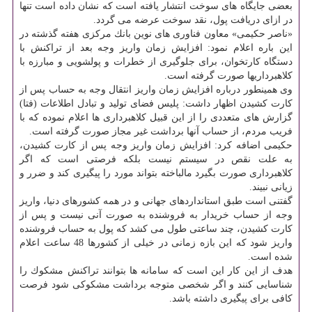
بعضی جایگاه های سوخت انتشار یافته است كه نشان داده است تنها
در ازای دریافت پول، نقد سوخت عرضه می گردد.
«ناصر حكیمی» معاون فناوری های نوین بانك مركزی هفته گذشته در
این باره اعلام نمود: افزایش زمان واریز وجه بعد از تراكنش با
دستگاه كارتخوان، برای جلوگیری از خطرات و پولشویی و مبارزه با
كلاهبرداریها صورت گرفته است.
وی همینطور درباره افزایش زمان واریز انتقال وجه به حساب پس از
كارت كشیدن اظهار داشت: پلیس فضای تولید و تبادل اطلاعات (فتا)
گزارش های متعددی را از این قبیل كلاهبرداری ها اعلام نموده كه با
فریب مردم، از حساب آنها برداشت غیر مجاز صورت گرفته است.
حكیمی اضافه كرد: افزایش زمان واریز وجه پس از كارت كشیدن،
به علت نقص در سیستم نیست بلكه فرصتی است كه اگر
كلاهبرداری صورت بگیرد مالباخته بتواند مورد را پیگیری كند و ضرر و
زیانی نبیند.
گفتنی است طبق استانداردهای جهانی و در همه كشورهای دنیا، واریز
وجه از حساب خریدار به فروشنده به صورت آنی نیست و پس از
كارت كشیدن، چند ساعتی طول می كشد كه پول به حساب فروشنده
واریز شود كه این بازه زمانی در خیلی از كشورها 48 ساعت اعلام
شده است.
هدف از این كار این است كه سامانه ها بتوانند تراكنش مشكوك را
شناسایی كنند و اگر شخصی متوجه برداشت مشكوكی شود فرصت
كافی برای پیگیری داشته باشد.