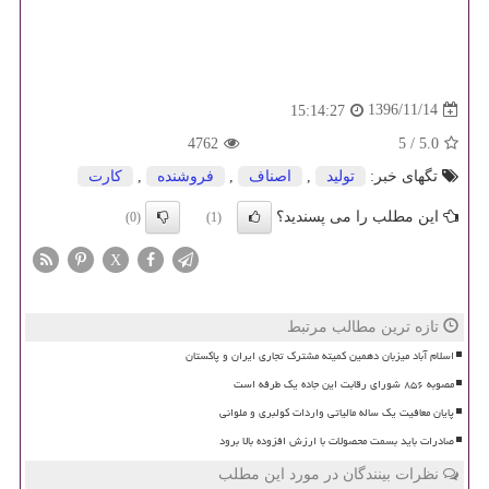
1396/11/14
15:14:27
4762
5
/
5.0
تگهای خبر:
تولید
,
اصناف
,
فروشنده
,
كارت
این مطلب را می پسندید؟
(0)
(1)
X
تازه ترین مطالب مرتبط
اسلام آباد میزبان دهمین کمیته مشترک تجاری ایران و پاکستان
مصوبه ۸۵۶ شورای رقابت این جاده یک طرفه است
پایان معافیت یک ساله مالیاتی واردات کولبری و ملوانی
صادرات باید بسمت محصولات با ارزش افزوده بالا برود
نظرات بینندگان در مورد این مطلب